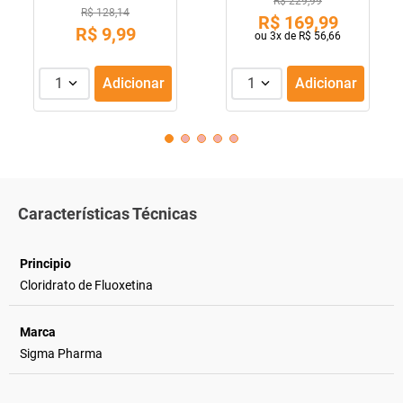
R$ 229,99
R$ 128,14
R$
169
,
99
R$
9
,
99
ou
3
x de
R$
56
,
66
1
Adicionar
1
Adicionar
Características Técnicas
Principio
Cloridrato de Fluoxetina
Marca
Sigma Pharma