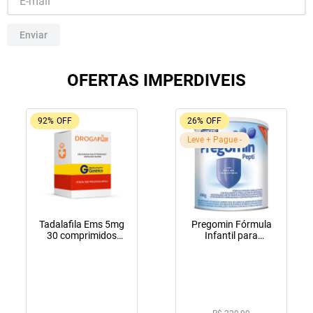
10
º
lola
Enviar
OFERTAS IMPERDIVEIS
92%
OFF
26%
OFF
Leve + Pague -
Tadalafila Ems 5mg
Pregomin Fórmula
30 comprimidos
Infantil para
revestidos
Lactentes Pepti 400g