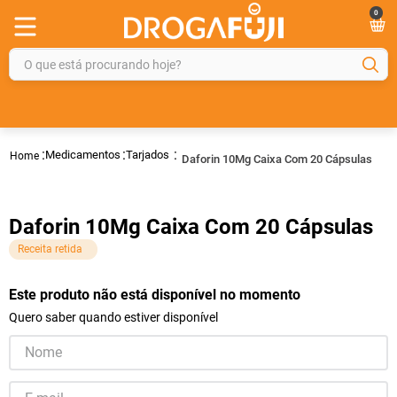
0
O que está procurando hoje?
TERMOS MAIS BUSCADOS
1
º
fralda
Medicamentos
Tarjados
Daforin 10Mg Caixa Com 20 Cápsulas
2
º
gelmax
3
º
mounjaro
Daforin 10Mg Caixa Com 20 Cápsulas
4
º
rosuvastatina 20mg
Receita retida
5
º
protetor solar
6
º
shampoo
Este produto não está disponível no momento
Quero saber quando estiver disponível
7
º
dipirona
8
º
fraldas geriátricas
9
º
tadalafila