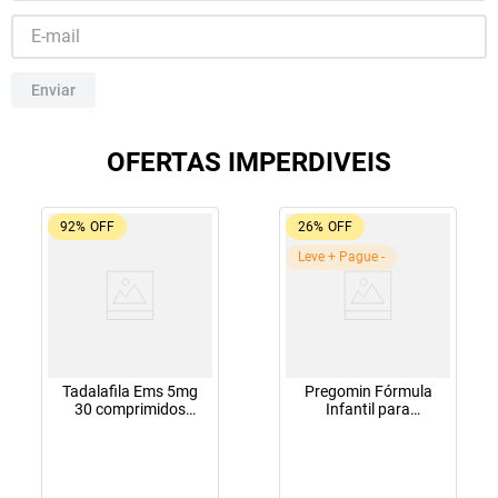
10
º
soro fisiológico
Enviar
OFERTAS IMPERDIVEIS
92%
OFF
26%
OFF
Leve + Pague -
Tadalafila Ems 5mg
Pregomin Fórmula
30 comprimidos
Infantil para
revestidos
Lactentes Pepti 400g