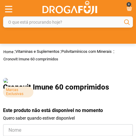
0
O que está procurando hoje?
TERMOS MAIS BUSCADOS
1
º
fralda
Vitaminas e Suplementos
Polivitamínicos com Minerais
2
º
gelmax
Cronovit Imune 60 comprimidos
3
º
mounjaro
4
º
rosuvastatina 20mg
Cronovit Imune 60 comprimidos
5
º
protetor solar
Marcas
Exclusivas
6
º
shampoo
7
º
dipirona
Este produto não está disponível no momento
Quero saber quando estiver disponível
8
º
sveda
9
º
tadalafila