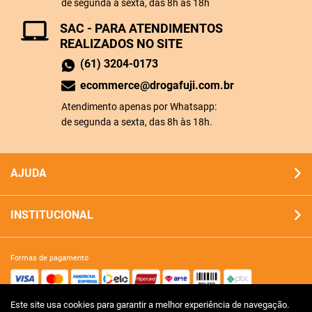
de segunda a sexta, das 8h às 18h
SAC - PARA ATENDIMENTOS
REALIZADOS NO SITE
(61) 3204-0173
ecommerce@drogafuji.com.br
Atendimento apenas por Whatsapp:
de segunda a sexta, das 8h às 18h.
AJUDA
INSTITUCIONAL
formas de pagamento
Este site usa cookies para garantir a melhor experiência de navegação.
site 100% seguro