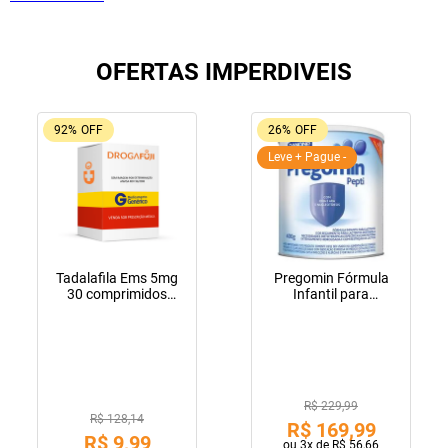
OFERTAS IMPERDIVEIS
92%
OFF
26%
OFF
Leve + Pague -
Tadalafila Ems 5mg
Pregomin Fórmula
30 comprimidos
Infantil para
revestidos
Lactentes Pepti 400g
R$ 229,99
R$ 128,14
R$
169
,
99
R$
9
,
99
ou
3
x de
R$
56
,
66