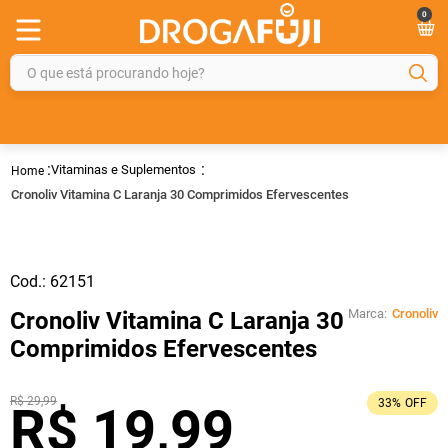
0
O que está procurando hoje?
TERMOS MAIS BUSCADOS
1
º
fralda
Vitaminas e Suplementos
2
º
gelmax
Cronoliv Vitamina C Laranja 30 Comprimidos Efervescentes
3
º
mounjaro
4
º
rosuvastatina 20mg
Cod.:
62151
5
º
protetor solar
Marca:
Cronoliv
Cronoliv Vitamina C Laranja 30
6
º
shampoo
Comprimidos Efervescentes
7
º
dipirona
8
º
tadalafila
R$
29
,
99
33%
OFF
R$
19
,
99
9
º
lola