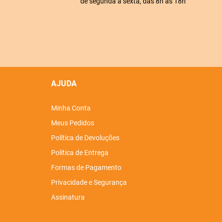
de segunda a sexta, das 8h às 18h
AJUDA
Minha Conta
Meus Pedidos
Política de Devoluções
Política de Entrega
Formas de Pagamento
Privacidade e Segurança
Assinatura