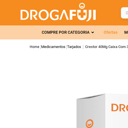
O q
TERMOS MAIS 
COMPRE POR CATEGORIA
Ofertas
M
1
º
fralda
2
º
gelmax
Medicamentos
Tarjados
Crestor 40Mg Caixa Com 
3
º
mounjaro
4
º
rosuvastatin
5
º
protetor sola
6
º
shampoo
7
º
dipirona
8
º
lola
9
º
fraldas geriát
10
º
tadalafila