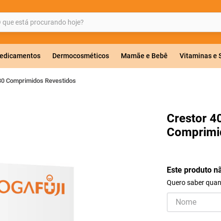
ue está procurando hoje?
BUSCADOS
edicamentos
Dermocosméticos
Mamãe e Bebê
Vitaminas e
30 Comprimidos Revestidos
a 20mg
Crestor 
Comprimi
r
Este produto n
Quero saber quand
ricas