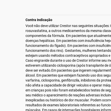
Contra Indicação
Você não deve utilizar Crestor nas seguintes situações: H
rosuvastatina, a outros medicamentos da mesma class
componentes da fórmula. Em pacientes que atualmente
doenças hepáticas. Em pacientes com insuficiência hep
funcionamento do fígado). Em pacientes com insuficiênc
funcionamento dos rins). Gestantes, mulheres tentando
estejam usando métodos contraceptivos apropriados 
Caso engravide durante o uso de Crestor informe seu 
estiverem utilizando ciclosporina (após transplante de ó
deve ser evitado.Em pacientes que ingerem regularmen
álcool. Em pacientes que estejam fazendo uso dos seg
varfarina, ciclosporina, genfibrozila, inibidores da prote
não afeta a capacidade de dirigir veículos e operar máq
em crianças pois não foram estabelecidos testes de seg
seu médico o aparecimento de reações adversas inclui
inexplicadas ou histórico de dor muscular. Podem ocorr
resultados de exames laboratoriais referentes ao funci
músculos. Em casos de internações hospitalares inform