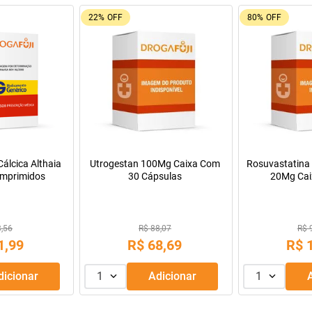
9%
OFF
55%
OFF
Oferta do Mês
a Infantil para
Máscara de Tratamento Lola
Resfenol com 2
Pepti 400g
Cosmetics Morte Súbita 450g
9,99
R$ 43,99
R$ 
69
,
99
R$
39
,
99
R$
R$
56
,
66
Adicionar
1
Adicionar
1