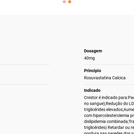
Dosagem
40mg
Principio
Rosuvastatina Calcica
Indicado
Crestor é indicado para:Pac
no sangue);Redução do LDL-c
triglicérides elevados;Aum
com hipercolesterolemia pri
dislipidemia combinada;Trat
triglicérides) Retardar ou 
gordura nas paredes dos 