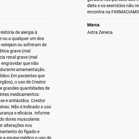
dieta e os exercícios não
encontra na FARMACIAM
Marca
istória de alergia à
Astra Zeneca
e ou a qualquer um dos
 estejam ou sofreram de
ática grave (mal
ia renal grave (mal
 engravidar que não
e durante amamentação.
médico.Em pacientes que
rgãos), o uso de Crestor
te grandes quantidades de
uintes medicamentos:
ase e antiácidos. Crestor
uinas. Não é indicado o uso
urança e eficácia. Informe
ndo dores musculares
er alterações nos
onamento do fígado e
e a equipe médico o uso de