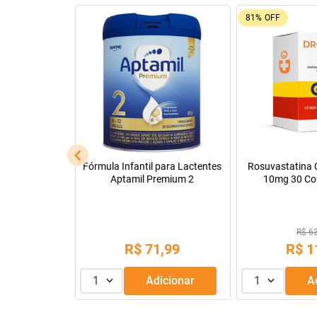
92%
OFF
26%
OFF
Leve + Pague -
Tadalafila Ems 5mg 30
Pregomin Fórmul
comprimidos revestidos
Lactentes 
R$ 22
R$ 128,14
R$
1
R$
9
,
99
ou
3
x de
1
Adicionar
1