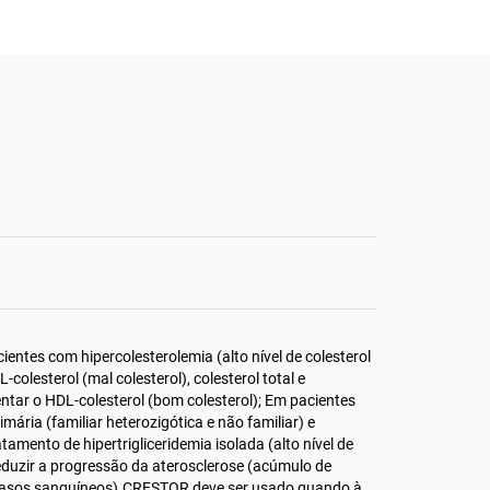
ientes com hipercolesterolemia (alto nível de colesterol
olesterol (mal colesterol), colesterol total e
entar o HDL-colesterol (bom colesterol); Em pacientes
mária (familiar heterozigótica e não familiar) e
amento de hipertrigliceridemia isolada (alto nível de
reduzir a progressão da aterosclerose (acúmulo de
vasos sanguíneos).CRESTOR deve ser usado quando à