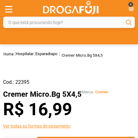
0
O que está procurando hoje?
TERMOS MAIS BUSCADOS
1
º
fralda
Hospitalar
Esparadrapo
Cremer Micro.Bg 5X4,5
2
º
gelmax
3
º
mounjaro
4
º
rosuvastatina 20mg
Cod.:
22395
5
º
protetor solar
Marca:
Cremer
Cremer Micro.Bg 5X4,5
6
º
shampoo
R$
16
,
99
7
º
dipirona
8
º
fraldas geriátricas
Ver todas as formas de pagamento
9
º
tadalafila