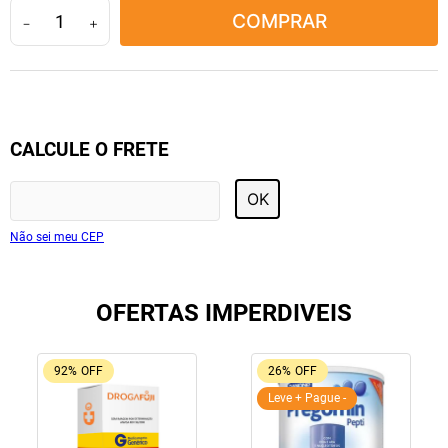
COMPRAR
10
º
amoxicilina clavulanato
－
＋
CALCULE O FRETE
OK
Não sei meu CEP
OFERTAS IMPERDIVEIS
92%
OFF
26%
OFF
Leve + Pague -