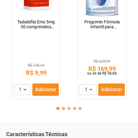
Tadalafila Ems 5mg
Pregomin Fórmula
30 comprimidos
Infantil para
revestidos
Lactentes Pepti 400g
R$ 229,99
R$ 128,14
R$
169
,
99
R$
9
,
99
ou
3
x de
R$
56
,
66
1
Adicionar
1
Adicionar
Características Técnicas