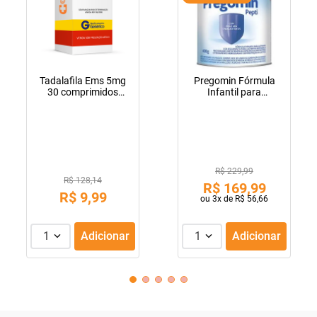
Tadalafila Ems 5mg
Pregomin Fórmula
30 comprimidos
Infantil para
revestidos
Lactentes Pepti 400g
R$ 229,99
R$ 128,14
R$
169
,
99
R$
9
,
99
ou
3
x de
R$
56
,
66
1
Adicionar
1
Adicionar