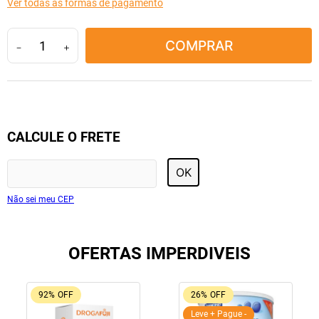
Ver todas as formas de pagamento
10
º
soro fisiológico
COMPRAR
－
＋
CALCULE O FRETE
OK
Não sei meu CEP
OFERTAS IMPERDIVEIS
92%
OFF
26%
OFF
Leve + Pague -