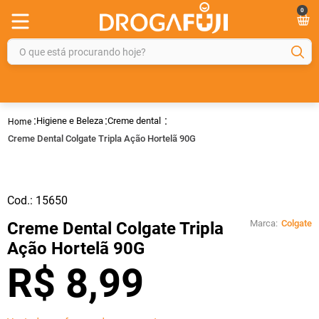
0
O que está procurando hoje?
TERMOS MAIS BUSCADOS
1
º
fralda
Higiene e Beleza
Creme dental
2
º
gelmax
Creme Dental Colgate Tripla Ação Hortelã 90G
3
º
mounjaro
4
º
rosuvastatina 20mg
Cod.:
15650
5
º
protetor solar
Marca:
Colgate
Creme Dental Colgate Tripla
6
º
shampoo
Ação Hortelã 90G
7
º
dipirona
R$
8
,
99
8
º
sveda
9
º
tadalafila