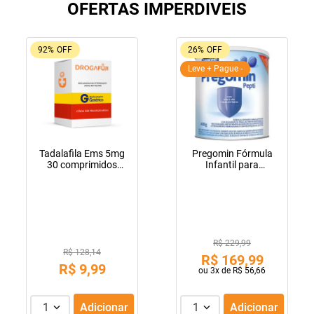
OFERTAS IMPERDIVEIS
92%
OFF
26%
OFF
Leve + Pague -
Tadalafila Ems 5mg
Pregomin Fórmula
30 comprimidos
Infantil para
revestidos
Lactentes Pepti 400g
R$ 229,99
R$ 128,14
R$
169
,
99
R$
9
,
99
ou
3
x de
R$
56
,
66
1
Adicionar
1
Adicionar