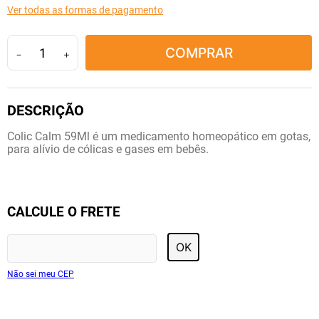
Ver todas as formas de pagamento
10
º
lola
COMPRAR
－
＋
Colic Calm 59Ml é um medicamento homeopático em gotas,
para alívio de cólicas e gases em bebês.
CALCULE O FRETE
OK
Não sei meu CEP