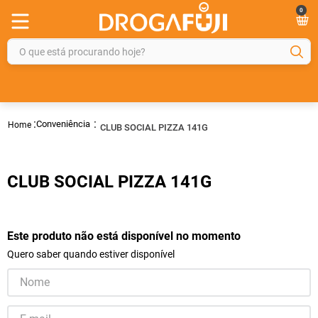
0
O que está procurando hoje?
TERMOS MAIS BUSCADOS
1
º
fralda
Conveniência
CLUB SOCIAL PIZZA 141G
2
º
gelmax
3
º
mounjaro
CLUB SOCIAL PIZZA 141G
4
º
rosuvastatina 20mg
5
º
protetor solar
6
º
shampoo
Este produto não está disponível no momento
Quero saber quando estiver disponível
7
º
dipirona
8
º
lola
9
º
tadalafila