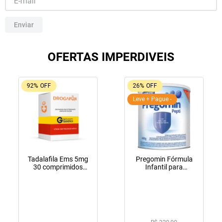
10
º
fraldas geriátricas
Enviar
OFERTAS IMPERDIVEIS
92%
OFF
26%
OFF
Leve + Pague -
Tadalafila Ems 5mg
Pregomin Fórmula
30 comprimidos
Infantil para
revestidos
Lactentes Pepti 400g