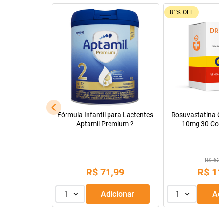
92%
OFF
26%
OFF
Leve + Pague -
Tadalafila Ems 5mg 30
Pregomin Fórmul
comprimidos revestidos
Lactentes 
R$ 22
R$ 128,14
R$
1
R$
9
,
99
ou
3
x de
1
Adicionar
1