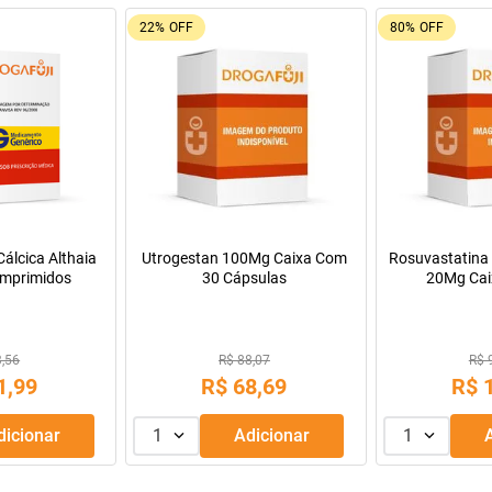
9%
OFF
Oferta do Mês
a Infantil para
Máscara de Tratamento Lola
Manitol 20% 50
Pepti 400g
Cosmetics Morte Súbita 450g
9,99
R$ 43,99
69
,
99
R$
39
,
99
R$
R$
56
,
66
Adicionar
1
Adicionar
1