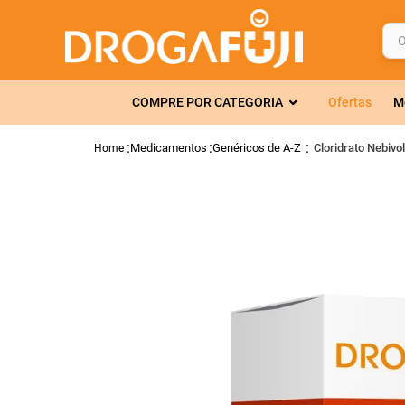
O q
TERMOS MAIS 
COMPRE POR CATEGORIA
Ofertas
M
1
º
fralda
2
º
gelmax
Medicamentos
Genéricos de A-Z
Cloridrato Nebiv
3
º
mounjaro
4
º
rosuvastatin
5
º
protetor sola
6
º
shampoo
7
º
dipirona
8
º
tadalafila
9
º
lola
10
º
fraldas geriát