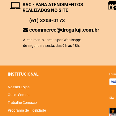
SAC - PARA ATENDIMENTOS
REALIZADOS NO SITE
(61) 3204-0173
ecommerce@drogafuji.com.br
Atendimento apenas por Whatsapp:
de segunda a sexta, das 9 h às 18h.
INSTITUCIONAL
for
Nossas Lojas
Quem Somos
sit
Trabalhe Conosco
Programa de Fidelidade