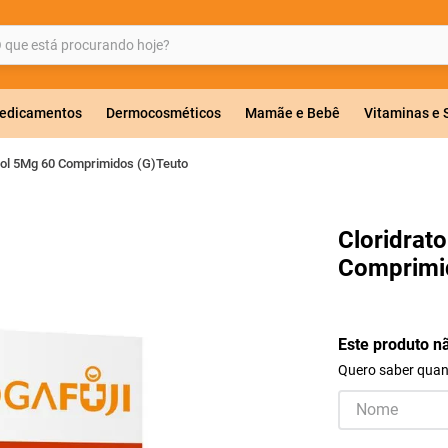
ue está procurando hoje?
BUSCADOS
edicamentos
Dermocosméticos
Mamãe e Bebê
Vitaminas e
olol 5Mg 60 Comprimidos (G)Teuto
a 20mg
Cloridrat
Comprimi
r
Este produto n
Quero saber quand
ricas