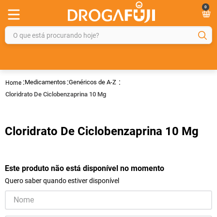
0
O que está procurando hoje?
TERMOS MAIS BUSCADOS
1
º
fralda
Medicamentos
Genéricos de A-Z
2
º
gelmax
Cloridrato De Ciclobenzaprina 10 Mg
3
º
mounjaro
4
º
rosuvastatina 20mg
Cloridrato De Ciclobenzaprina 10 Mg
5
º
protetor solar
6
º
shampoo
Este produto não está disponível no momento
7
º
dipirona
Quero saber quando estiver disponível
8
º
sveda
9
º
tadalafila