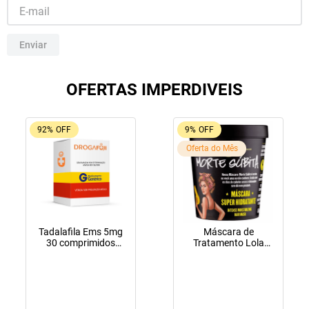
10
º
soro fisiológico
Enviar
OFERTAS IMPERDIVEIS
92%
OFF
9%
OFF
Oferta do Mês
Tadalafila Ems 5mg
Máscara de
30 comprimidos
Tratamento Lola
revestidos
Cosmetics Morte
Súbita 450g