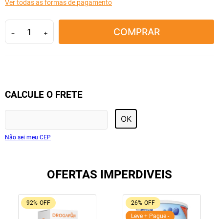
Ver todas as formas de pagamento
10
º
tadalafila
COMPRAR
－
＋
CALCULE O FRETE
OK
Não sei meu CEP
OFERTAS IMPERDIVEIS
92%
OFF
26%
OFF
Leve + Pague -