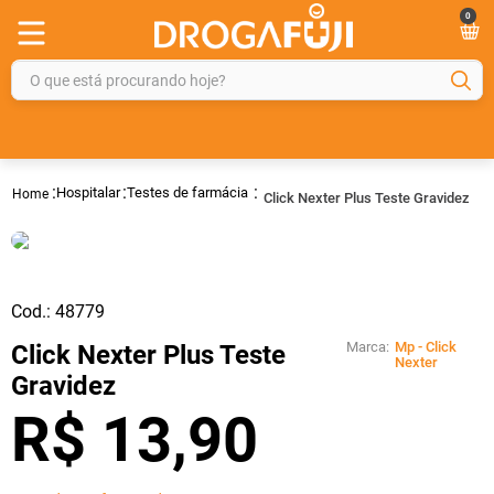
0
O que está procurando hoje?
TERMOS MAIS BUSCADOS
1
º
fralda
Hospitalar
Testes de farmácia
Click Nexter Plus Teste Gravidez
2
º
gelmax
3
º
mounjaro
4
º
rosuvastatina 20mg
Cod.:
48779
5
º
protetor solar
Marca:
Mp - Click
Click Nexter Plus Teste
6
º
shampoo
Nexter
Gravidez
7
º
dipirona
R$
13
,
90
8
º
fraldas geriátricas
9
º
sveda