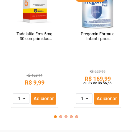
Tadalafila Ems 5mg
Pregomin Fórmula
30 comprimidos
Infantil para
revestidos
Lactentes Pepti 400g
R$ 229,99
R$ 128,14
R$
169
,
99
R$
9
,
99
ou
3
x de
R$
56
,
66
1
Adicionar
1
Adicionar