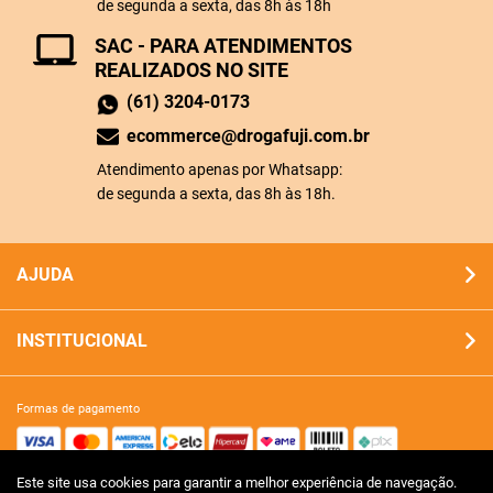
de segunda a sexta, das 8h às 18h
SAC - PARA ATENDIMENTOS
REALIZADOS NO SITE
(61) 3204-0173
ecommerce@drogafuji.com.br
Atendimento apenas por Whatsapp:
de segunda a sexta, das 8h às 18h.
AJUDA
INSTITUCIONAL
formas de pagamento
Este site usa cookies para garantir a melhor experiência de navegação.
site 100% seguro