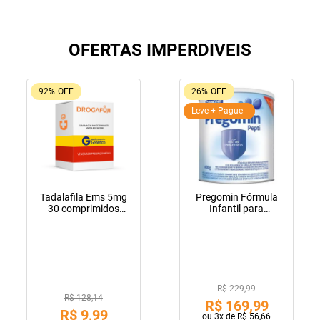
OFERTAS IMPERDIVEIS
92%
OFF
26%
OFF
Leve + Pague -
Tadalafila Ems 5mg
Pregomin Fórmula
30 comprimidos
Infantil para
revestidos
Lactentes Pepti 400g
R$ 229,99
R$ 128,14
R$
169
,
99
R$
9
,
99
ou
3
x de
R$
56
,
66