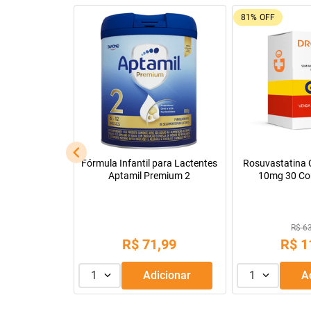
81%
OFF
cápsulas
Fórmula Infantil para Lactentes
Rosuvastatina C
Aptamil Premium 2
10mg 30 Co
88
R$ 6
,
99
R$
71
,
99
R$
1
dicionar
1
Adicionar
1