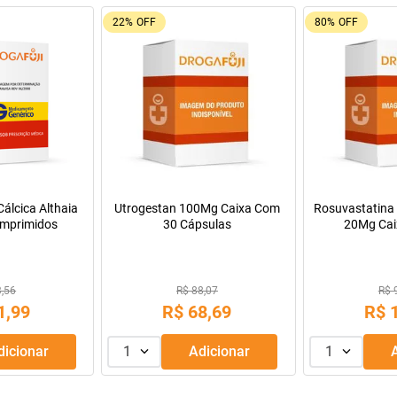
22%
OFF
80%
OFF
álcica Althaia
Utrogestan 100Mg Caixa Com
Rosuvastatina 
mprimidos
30 Cápsulas
20Mg Cai
Comprimido
3,56
R$ 88,07
R$ 
1
,
99
R$
68
,
69
R$
Adicionar
1
Adicionar
1