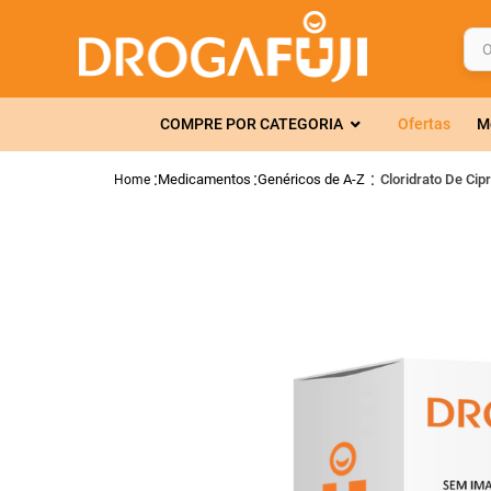
O q
TERMOS MAIS 
COMPRE POR CATEGORIA
Ofertas
M
1
º
fralda
2
º
gelmax
Medicamentos
Genéricos de A-Z
Cloridrato De Ci
3
º
mounjaro
4
º
rosuvastatin
5
º
protetor sola
6
º
shampoo
7
º
dipirona
8
º
tadalafila
9
º
lola
10
º
fraldas geriát