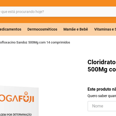
ue está procurando hoje?
BUSCADOS
edicamentos
Dermocosméticos
Mamãe e Bebê
Vitaminas e
profloxacino Sandoz 500Mg com 14 comprimidos
a 20mg
Cloridrat
500Mg co
r
Este produto n
Quero saber quand
ricas