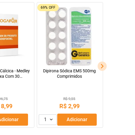
69%
OFF
Cálcica - Medley
Dipirona Sódica EMS 500mg
xa Com 30
Comprimidos
s Revestidos
96,75
R$ 9,55
18
,
99
R$
2
,
99
Adicionar
1
Adicionar