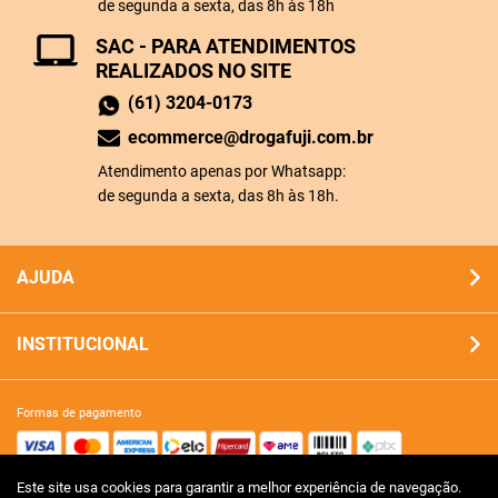
de segunda a sexta, das 8h às 18h
SAC - PARA ATENDIMENTOS
REALIZADOS NO SITE
(61) 3204-0173
ecommerce@drogafuji.com.br
Atendimento apenas por Whatsapp:
de segunda a sexta, das 8h às 18h.
AJUDA
INSTITUCIONAL
formas de pagamento
Este site usa cookies para garantir a melhor experiência de navegação.
site 100% seguro