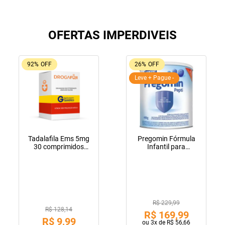
OFERTAS IMPERDIVEIS
92%
OFF
26%
OFF
Leve + Pague -
Tadalafila Ems 5mg
Pregomin Fórmula
30 comprimidos
Infantil para
revestidos
Lactentes Pepti 400g
R$ 229,99
R$ 128,14
R$
169
,
99
R$
9
,
99
ou
3
x de
R$
56
,
66