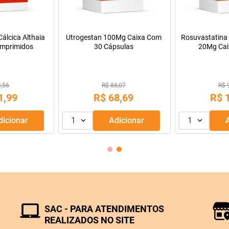
Rosuvastatina Cálcica - Medley
Dipirona Sódica EMS 500mg
20Mg Caixa Com 30
Comprimidos
Comprimidos Revestidos
R$ 96,75
R$ 9,55
R$
18
,
99
R$
2
,
99
1
Adicionar
1
Adicionar
SAC - PARA ATENDIMENTOS
REALIZADOS NO SITE