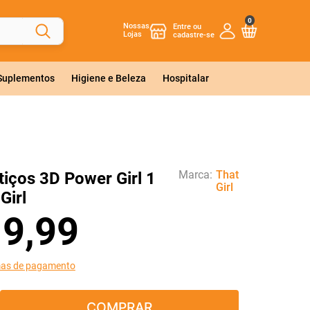
0
Nossas
Lojas
 Suplementos
Higiene e Beleza
Hospitalar
Marca:
That
tiços 3D Power Girl 1
Girl
Girl
19
,
99
mas de pagamento
COMPRAR