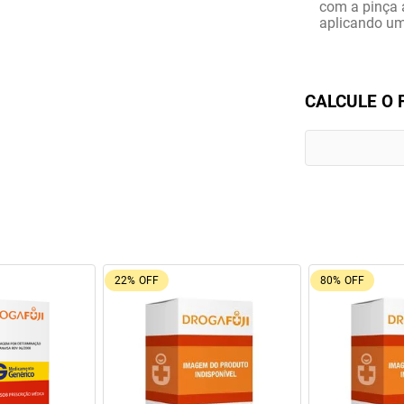
com a pinça a
aplicando um
CALCULE O 
80%
OFF
69%
OFF