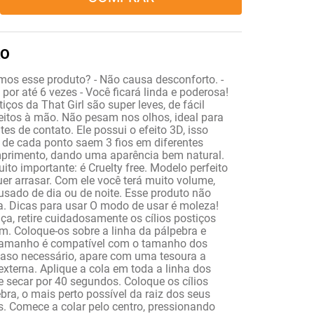
os esse produto? - Não causa desconforto. -
l por até 6 vezes - Você ficará linda e poderosa!
tiços da That Girl são super leves, de fácil
feitos à mão. Não pesam nos olhos, ideal para
es de contato. Ele possui o efeito 3D, isso
, de cada ponto saem 3 fios em diferentes
mprimento, dando uma aparência bem natural.
ito importante: é Cruelty free. Modelo perfeito
er arrasar. Com ele você terá muito volume,
usado de dia ou de noite. Esse produto não
. Dicas para usar O modo de usar é moleza!
a, retire cuidadosamente os cílios postiços
. Coloque-os sobre a linha da pálpebra e
 tamanho é compatível com o tamanho dos
Caso necessário, apare com uma tesoura a
xterna. Aplique a cola em toda a linha dos
re secar por 40 segundos. Coloque os cílios
bra, o mais perto possível da raiz dos seus
is. Comece a colar pelo centro, pressionando