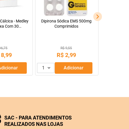
R$ 229,99
R$ 128,14
R$
169
,
99
R$
9
,
99
ou
3
x de
R$
56
,
66
1
Adicionar
1
Adicionar
SAC - PARA ATENDIMENTOS
REALIZADOS NAS LOJAS