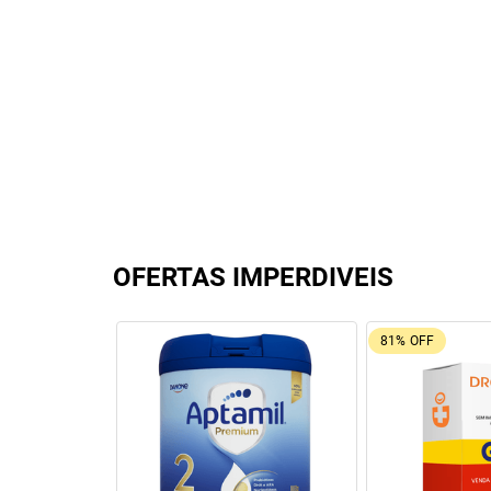
OFERTAS IMPERDIVEIS
1%
OFF
22%
OFF