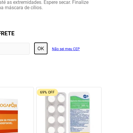
té as extremidades. Espere secar. Finalize
a máscara de cílios.
FRETE
OK
Não sei meu CEP
92%
OFF
26%
OFF
Tadalafila Ems 5mg 30
Pregomin Fórmula Infantil para
comprimidos revestidos
Leve + Pague -
Lactentes Pepti 400g