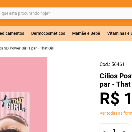
ue está procurando hoje?
BUSCADOS
edicamentos
Dermocosméticos
Mamãe e Bebê
Vitaminas e
os 3D Power Girl 1 par - That Girl
Cod.:
56461
a 20mg
Cílios Pos
r
par - That 
R$
Ver todas as for
ricas
－
＋