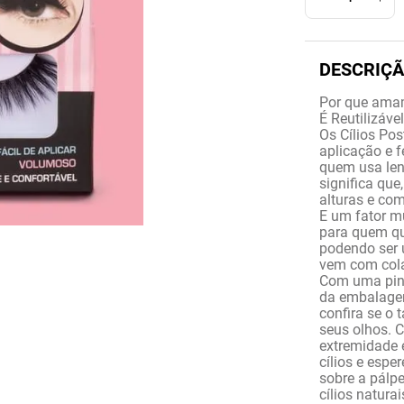
Por que amam
É Reutilizáve
Os Cílios Pos
aplicação e 
quem usa lent
significa que
alturas e co
E um fator mu
para quem qu
podendo ser 
vem com cola
Com uma pinç
da embalagem
confira se o
seus olhos. 
extremidade e
cílios e espe
sobre a pálpe
cílios natura