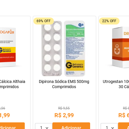
9%
OFF
55%
OFF
Oferta do Mês
a Infantil para
Máscara de Tratamento Lola
Resfenol com 2
Pepti 400g
Cosmetics Morte Súbita 450g
9,99
R$ 43,99
R$ 
69
,
99
R$
39
,
99
R$
R$
56
,
66
Adicionar
1
Adicionar
1