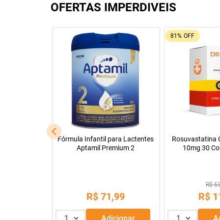
OFERTAS IMPERDIVEIS
92%
OFF
26%
OFF
Leve + Pague -
Tadalafila Ems 5mg 30
Pregomin Fórmul
comprimidos revestidos
Lactentes 
R$ 22
R$ 128,14
R$
1
R$
9
,
99
ou
3
x de
1
Adicionar
1