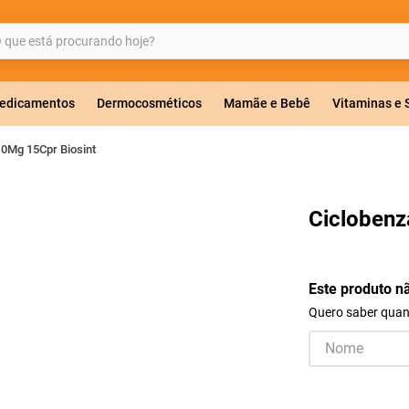
ue está procurando hoje?
BUSCADOS
edicamentos
Dermocosméticos
Mamãe e Bebê
Vitaminas e
10Mg 15Cpr Biosint
a 20mg
Ciclobenz
r
Este produto n
Quero saber quand
co