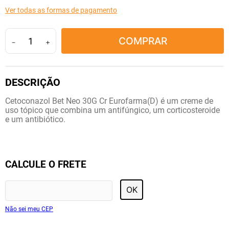
10
º
fraldas geriátricas
Ver todas as formas de pagamento
COMPRAR
－
＋
Cetoconazol Bet Neo 30G Cr Eurofarma(D) é um creme de
uso tópico que combina um antifúngico, um corticosteroide
e um antibiótico.
CALCULE O FRETE
OK
Não sei meu CEP