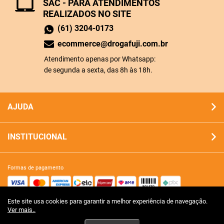
SAC - PARA ATENDIMENTOS
REALIZADOS NO SITE
(61) 3204-0173
ecommerce@drogafuji.com.br
Atendimento apenas por Whatsapp:
de segunda a sexta, das 8h às 18h.
AJUDA
INSTITUCIONAL
formas de pagamento
Este site usa cookies para garantir a melhor experiência de navegação.
site 100% seguro
Ver mais..