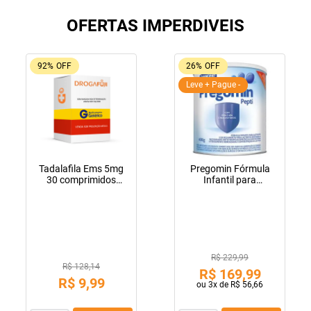
OFERTAS IMPERDIVEIS
92%
OFF
26%
OFF
Leve + Pague -
Tadalafila Ems 5mg
Pregomin Fórmula
30 comprimidos
Infantil para
revestidos
Lactentes Pepti 400g
R$ 229,99
R$ 128,14
R$
169
,
99
R$
9
,
99
ou
3
x de
R$
56
,
66