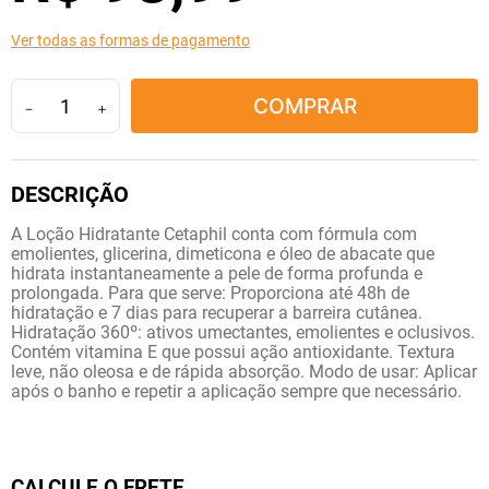
10
º
tadalafila
Ver todas as formas de pagamento
COMPRAR
－
＋
A Loção Hidratante Cetaphil conta com fórmula com
emolientes, glicerina, dimeticona e óleo de abacate que
hidrata instantaneamente a pele de forma profunda e
prolongada. Para que serve: Proporciona até 48h de
hidratação e 7 dias para recuperar a barreira cutânea.
Hidratação 360º: ativos umectantes, emolientes e oclusivos.
Contém vitamina E que possui ação antioxidante. Textura
leve, não oleosa e de rápida absorção. Modo de usar: Aplicar
após o banho e repetir a aplicação sempre que necessário.
CALCULE O FRETE