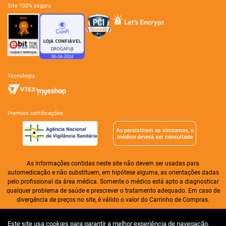
site 100% seguro
tecnologia
premios certificações
Ao persistirem os simtomas, o
mêdico deverá ser consultado
As informações contidas neste site não devem ser usadas para
automedicação e não substituem, em hipótese alguma, as orientações dadas
pelo profissional da área médica. Somente o médico está apto a diagnosticar
qualquer problema de saúde e prescrever o tratamento adequado. Em caso de
divergência de preços no site, é válido o valor do Carrinho de Compras.
Drogaria Alameda Ltda| CNPJ: 01.276.256/0004-31 | I.E. 07.361.603/008-30 |
Este site usa cookies para garantir a melhor experiência de navegação.
CNA 02, lote 11, loja 02 | Taguatinga | Distrito Federal | CEP 72.110-025