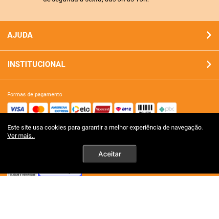
AJUDA
INSTITUCIONAL
formas de pagamento
Este site usa cookies para garantir a melhor experiência de navegação.
site 100% seguro
Ver mais..
Aceitar
tecnologia