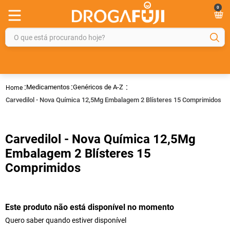
0
O que está procurando hoje?
TERMOS MAIS BUSCADOS
1
º
fralda
Medicamentos
Genéricos de A-Z
2
º
gelmax
Carvedilol - Nova Química 12,5Mg Embalagem 2 Blísteres 15 Comprimidos
3
º
mounjaro
4
º
rosuvastatina 20mg
Carvedilol - Nova Química 12,5Mg
5
º
protetor solar
Embalagem 2 Blísteres 15
Comprimidos
6
º
shampoo
7
º
dipirona
8
º
fraldas geriátricas
Este produto não está disponível no momento
Quero saber quando estiver disponível
9
º
tadalafila