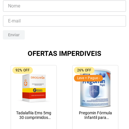
10
º
lola
Enviar
OFERTAS IMPERDIVEIS
92%
OFF
26%
OFF
Leve + Pague -
Tadalafila Ems 5mg
Pregomin Fórmula
30 comprimidos
Infantil para
revestidos
Lactentes Pepti 400g