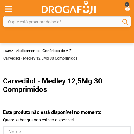
0
O que está procurando hoje?
TERMOS MAIS BUSCADOS
1
º
fralda
Medicamentos
Genéricos de A-Z
2
º
gelmax
Carvedilol - Medley 12,5Mg 30 Comprimidos
3
º
mounjaro
4
º
rosuvastatina 20mg
Carvedilol - Medley 12,5Mg 30
5
º
protetor solar
Comprimidos
6
º
shampoo
7
º
dipirona
Este produto não está disponível no momento
8
º
tadalafila
Quero saber quando estiver disponível
9
º
fraldas geriátricas