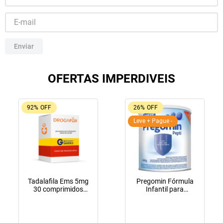
10
º
tadalafila
Enviar
OFERTAS IMPERDIVEIS
92%
OFF
26%
OFF
Leve + Pague -
Tadalafila Ems 5mg
Pregomin Fórmula
30 comprimidos
Infantil para
revestidos
Lactentes Pepti 400g