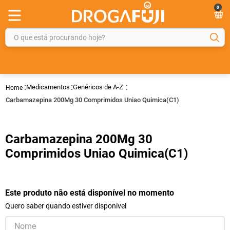
0
O que está procurando hoje?
TERMOS MAIS BUSCADOS
1
º
fralda
Medicamentos
Genéricos de A-Z
2
º
gelmax
Carbamazepina 200Mg 30 Comprimidos Uniao Quimica(C1)
3
º
mounjaro
4
º
rosuvastatina 20mg
Carbamazepina 200Mg 30
5
º
protetor solar
Comprimidos Uniao Quimica(C1)
6
º
shampoo
7
º
dipirona
Este produto não está disponível no momento
8
º
fraldas geriátricas
Quero saber quando estiver disponível
9
º
sveda