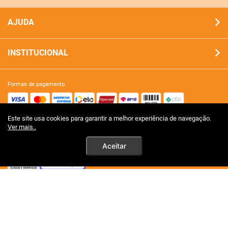
AJUDA
INSTITUCIONAL
formas de pagamento
Este site usa cookies para garantir a melhor experiência de navegação.
site 100% seguro
Ver mais..
Aceitar
tecnologia