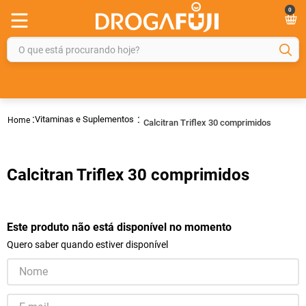
0
O que está procurando hoje?
TERMOS MAIS BUSCADOS
1
º
fralda
Vitaminas e Suplementos
Calcitran Triflex 30 comprimidos
2
º
gelmax
3
º
mounjaro
Calcitran Triflex 30 comprimidos
4
º
rosuvastatina 20mg
5
º
protetor solar
6
º
shampoo
Este produto não está disponível no momento
Quero saber quando estiver disponível
7
º
dipirona
8
º
fraldas geriátricas
9
º
tadalafila