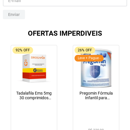
10
º
amoxicilina clavulanato
Enviar
OFERTAS IMPERDIVEIS
92%
OFF
26%
OFF
Leve + Pague -
Tadalafila Ems 5mg
Pregomin Fórmula
30 comprimidos
Infantil para
revestidos
Lactentes Pepti 400g