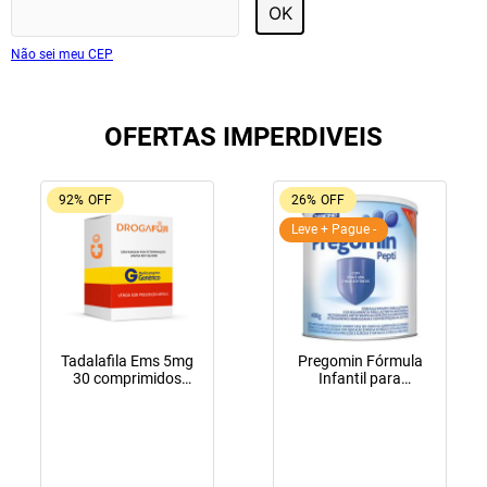
OK
Não sei meu CEP
OFERTAS IMPERDIVEIS
92%
OFF
26%
OFF
Leve + Pague -
Tadalafila Ems 5mg
Pregomin Fórmula
30 comprimidos
Infantil para
revestidos
Lactentes Pepti 400g