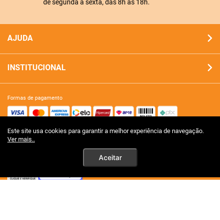
de segunda a sexta, das 8h às 18h.
AJUDA
INSTITUCIONAL
formas de pagamento
Este site usa cookies para garantir a melhor experiência de navegação.
site 100% seguro
Ver mais..
Aceitar
tecnologia