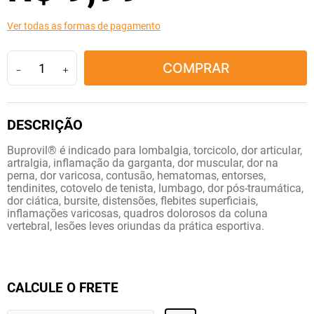
10
º
tadalafila
Ver todas as formas de pagamento
COMPRAR
－
＋
Buprovil® é indicado para lombalgia, torcicolo, dor articular,
artralgia, inflamação da garganta, dor muscular, dor na
perna, dor varicosa, contusão, hematomas, entorses,
tendinites, cotovelo de tenista, lumbago, dor pós-traumática,
dor ciática, bursite, distensões, flebites superficiais,
inflamações varicosas, quadros dolorosos da coluna
vertebral, lesões leves oriundas da prática esportiva.
CALCULE O FRETE