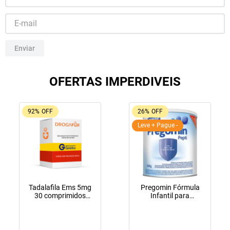
10
º
fraldas geriátricas
Enviar
OFERTAS IMPERDIVEIS
92%
OFF
26%
OFF
Leve + Pague -
Tadalafila Ems 5mg
Pregomin Fórmula
30 comprimidos
Infantil para
revestidos
Lactentes Pepti 400g