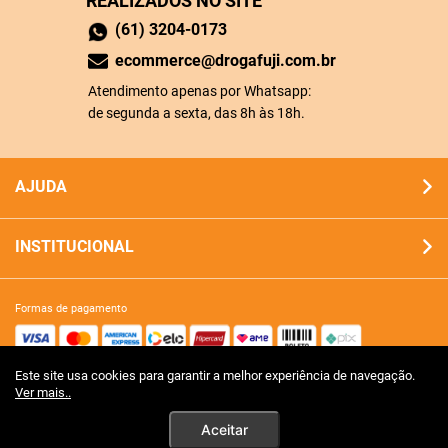
REALIZADOS NO SITE
(61) 3204-0173
ecommerce@drogafuji.com.br
Atendimento apenas por Whatsapp:
de segunda a sexta, das 8h às 18h.
AJUDA
INSTITUCIONAL
formas de pagamento
Este site usa cookies para garantir a melhor experiência de navegação.
site 100% seguro
Ver mais..
Aceitar