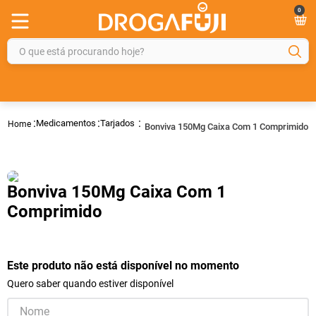
0
O que está procurando hoje?
TERMOS MAIS BUSCADOS
1
º
fralda
Medicamentos
Tarjados
Bonviva 150Mg Caixa Com 1 Comprimido
2
º
gelmax
3
º
mounjaro
4
º
rosuvastatina 20mg
Bonviva 150Mg Caixa Com 1
5
º
protetor solar
Comprimido
6
º
shampoo
7
º
dipirona
Este produto não está disponível no momento
8
º
tadalafila
Quero saber quando estiver disponível
9
º
lola