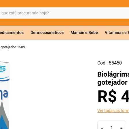
ue está procurando hoje?
BUSCADOS
edicamentos
Dermocosméticos
Mamãe e Bebê
Vitaminas e
o gotejador 15mL
Cod.:
55450
a 20mg
Biolágrim
r
gotejado
R$
Ver todas as for
co
－
＋