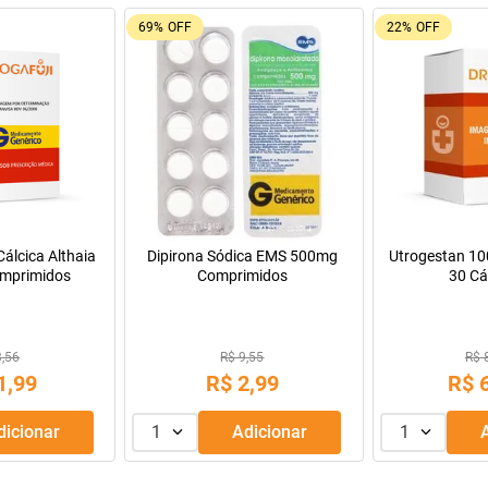
9%
OFF
55%
OFF
Oferta do Mês
a Infantil para
Máscara de Tratamento Lola
Resfenol com 2
Pepti 400g
Cosmetics Morte Súbita 450g
9,99
R$ 43,99
R$ 
69
,
99
R$
39
,
99
R$
R$
56
,
66
Adicionar
1
Adicionar
1