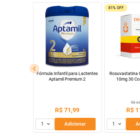
92%
OFF
26%
OFF
Leve + Pague -
Tadalafila Ems 5mg 30
Pregomin Fórmul
comprimidos revestidos
Lactentes 
R$ 22
R$ 128,14
R$
1
R$
9
,
99
ou
3
x de
1
Adicionar
1