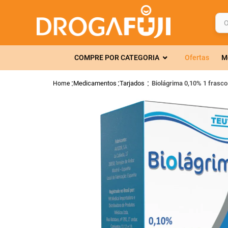
O q
TERMOS MAIS 
COMPRE POR CATEGORIA
Ofertas
M
1
º
fralda
2
º
gelmax
Medicamentos
Tarjados
Biolágrima 0,10% 1 frasc
3
º
mounjaro
4
º
rosuvastatin
5
º
protetor sola
6
º
shampoo
7
º
dipirona
8
º
sveda
9
º
tadalafila
10
º
soro fisiológi