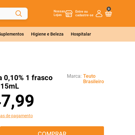
0
Nossas
Lojas
 Suplementos
Higiene e Beleza
Hospitalar
Marca:
Teuto
a 0,10% 1 frasco
Brasileiro
r 15mL
47
,
99
mas de pagamento
COMPRAR