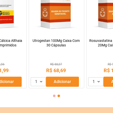
a Infantil para
Máscara de Tratamento Lola
Manitol 20% 50
Pepti 400g
Cosmetics Morte Súbita 450g
9,99
R$ 43,99
69
,
99
R$
39
,
99
R$
R$
56
,
66
Adicionar
1
Adicionar
1