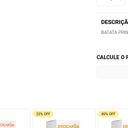
BATATA PRI
CALCULE O 
9%
OFF
Oferta do Mês