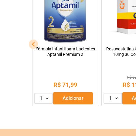
Tadalafila Ems 5mg 30
Pregomin Fórmul
comprimidos revestidos
Lactentes 
R$ 22
R$ 128,14
R$
1
R$
9
,
99
ou
3
x de
1
Adicionar
1