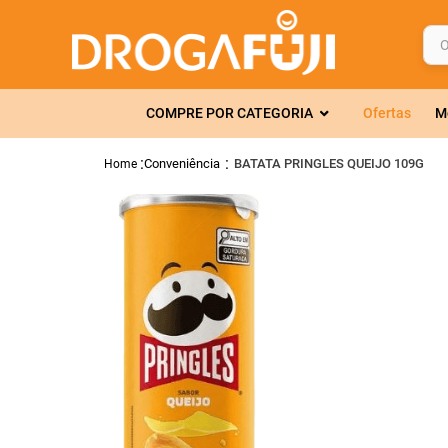
O q
TERMOS MAIS 
COMPRE POR CATEGORIA
Ofertas
M
1
º
fralda
2
º
gelmax
Conveniência
BATATA PRINGLES QUEIJO 109G
3
º
mounjaro
4
º
rosuvastatin
5
º
protetor sola
6
º
shampoo
7
º
dipirona
8
º
tadalafila
9
º
lola
10
º
fraldas geriát