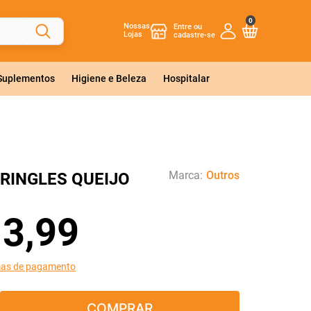
0
Nossas
Lojas
 Suplementos
Higiene e Beleza
Hospitalar
Marca:
Outros
RINGLES QUEIJO
13
,
99
mas de pagamento
COMPRAR