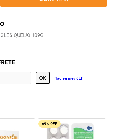
NGLES QUEIJO 109G
FRETE
OK
Não sei meu CEP
55%
OFF