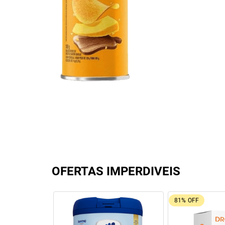
OFERTAS IMPERDIVEIS
92%
OFF
26%
OFF
Leve + Pague -