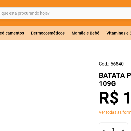
ue está procurando hoje?
BUSCADOS
edicamentos
Dermocosméticos
Mamãe e Bebê
Vitaminas e
Cod.:
56840
a 20mg
BATATA P
r
109G
R$
Ver todas as for
ricas
－
＋