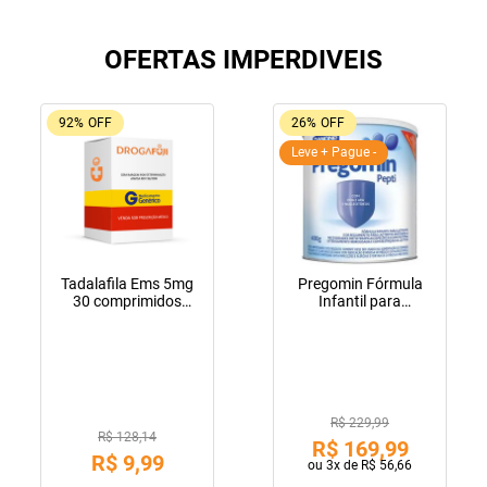
OFERTAS IMPERDIVEIS
92%
OFF
26%
OFF
Leve + Pague -
Tadalafila Ems 5mg
Pregomin Fórmula
30 comprimidos
Infantil para
revestidos
Lactentes Pepti 400g
R$ 229,99
R$ 128,14
R$
169
,
99
R$
9
,
99
ou
3
x de
R$
56
,
66