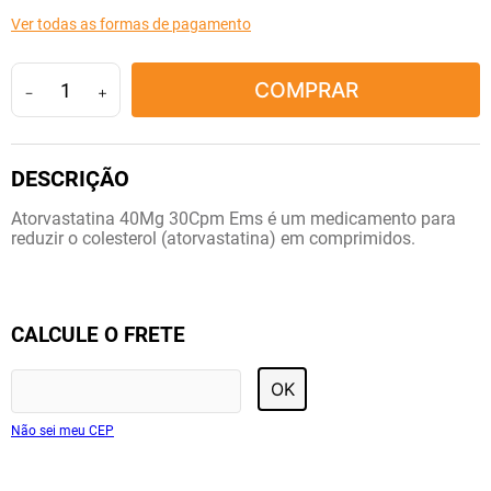
10
º
tadalafila
Ver todas as formas de pagamento
COMPRAR
－
＋
Atorvastatina 40Mg 30Cpm Ems é um medicamento para
reduzir o colesterol (atorvastatina) em comprimidos.
CALCULE O FRETE
OK
Não sei meu CEP