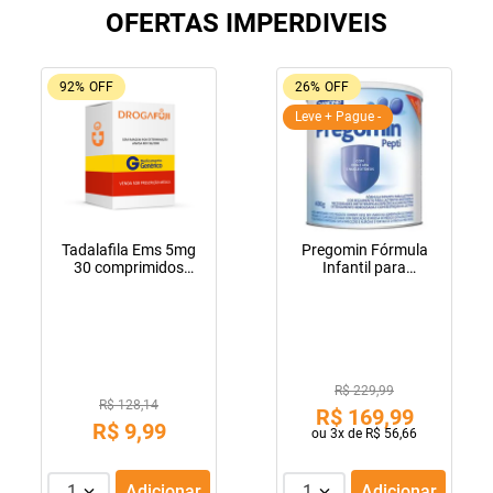
OFERTAS IMPERDIVEIS
92%
OFF
26%
OFF
Leve + Pague -
Tadalafila Ems 5mg
Pregomin Fórmula
30 comprimidos
Infantil para
revestidos
Lactentes Pepti 400g
R$ 229,99
R$ 128,14
R$
169
,
99
R$
9
,
99
ou
3
x de
R$
56
,
66
1
Adicionar
1
Adicionar