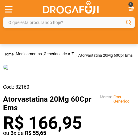
0
O que está procurando hoje?
TERMOS MAIS BUSCADOS
1
º
fralda
Medicamentos
Genéricos de A-Z
Atorvastatina 20Mg 60Cpr Ems
2
º
gelmax
3
º
mounjaro
4
º
rosuvastatina 20mg
Cod.:
32160
5
º
protetor solar
Marca:
Ems
Atorvastatina 20Mg 60Cpr
6
º
shampoo
Generico
Ems
7
º
dipirona
R$
166
,
95
8
º
sveda
ou
3
x de
R$
55
,
65
9
º
tadalafila