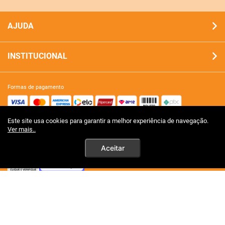
AJUDA
INSTITUCIONAL
formas de pagamento
Este site usa cookies para garantir a melhor experiência de navegação.
site 100% seguro
Ver mais..
Aceitar
tecnologia