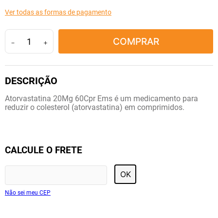
10
º
soro fisiológico
Ver todas as formas de pagamento
COMPRAR
－
＋
Atorvastatina 20Mg 60Cpr Ems é um medicamento para
reduzir o colesterol (atorvastatina) em comprimidos.
CALCULE O FRETE
OK
Não sei meu CEP