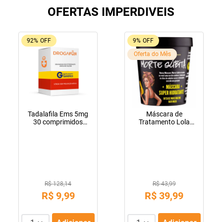
OFERTAS IMPERDIVEIS
92%
OFF
9%
OFF
Oferta do Mês
Tadalafila Ems 5mg
Máscara de
30 comprimidos
Tratamento Lola
revestidos
Cosmetics Morte
Súbita 450g
R$ 128,14
R$ 43,99
R$
9
,
99
R$
39
,
99