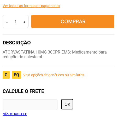
10
º
fraldas geriátricas
Ver todas as formas de pagamento
COMPRAR
－
＋
ATORVASTATINA 10MG 30CPR EMS: Medicamento para
redução do colesterol.
G
EQ
Veja opções de genéricos ou similares
CALCULE O FRETE
OK
Não sei meu CEP