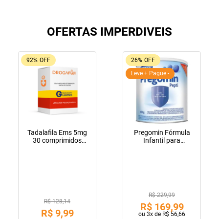
OFERTAS IMPERDIVEIS
92%
OFF
26%
OFF
Leve + Pague -
Tadalafila Ems 5mg
Pregomin Fórmula
30 comprimidos
Infantil para
revestidos
Lactentes Pepti 400g
R$ 229,99
R$ 128,14
R$
169
,
99
R$
9
,
99
ou
3
x de
R$
56
,
66