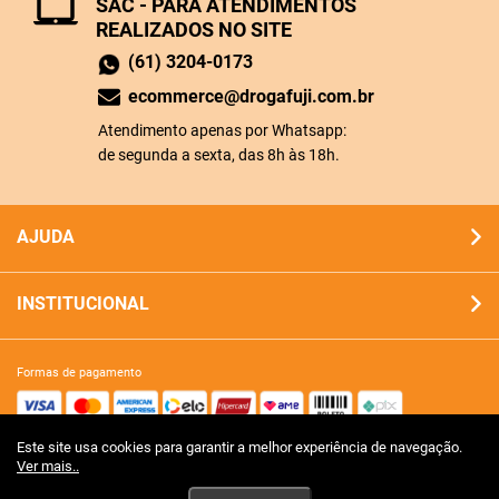
SAC - PARA ATENDIMENTOS
REALIZADOS NO SITE
(61) 3204-0173
ecommerce@drogafuji.com.br
Atendimento apenas por Whatsapp:
de segunda a sexta, das 8h às 18h.
AJUDA
INSTITUCIONAL
formas de pagamento
Este site usa cookies para garantir a melhor experiência de navegação.
site 100% seguro
Ver mais..