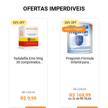
OFERTAS IMPERDIVEIS
92%
OFF
26%
OFF
Leve + Pague -
Tadalafila Ems 5mg
Pregomin Fórmula
30 comprimidos
Infantil para
revestidos
Lactentes Pepti 400g
R$ 229,99
R$ 128,14
R$
169
,
99
R$
9
,
99
ou
3
x de
R$
56
,
66