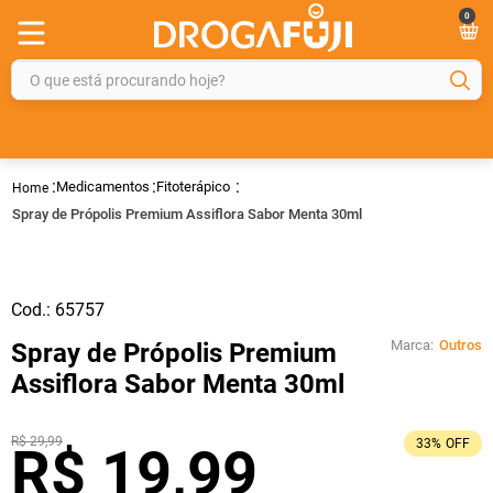
0
O que está procurando hoje?
TERMOS MAIS BUSCADOS
1
º
fralda
Medicamentos
Fitoterápico
2
º
gelmax
Spray de Própolis Premium Assiflora Sabor Menta 30ml
3
º
mounjaro
4
º
rosuvastatina 20mg
Cod.:
65757
5
º
protetor solar
Marca:
Outros
Spray de Própolis Premium
6
º
shampoo
Assiflora Sabor Menta 30ml
7
º
dipirona
8
º
fraldas geriátricas
R$
29
,
99
33%
OFF
R$
19
,
99
9
º
sveda