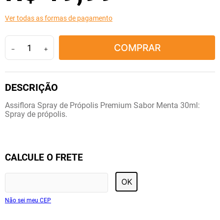
10
º
tadalafila
Ver todas as formas de pagamento
COMPRAR
－
＋
Assiflora Spray de Própolis Premium Sabor Menta 30ml:
Spray de própolis.
CALCULE O FRETE
OK
Não sei meu CEP