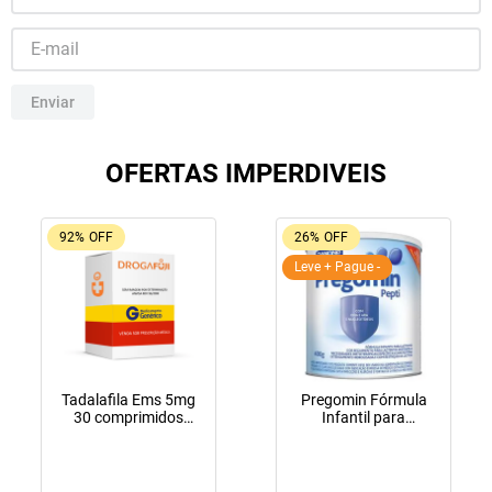
10
º
tadalafila
Enviar
OFERTAS IMPERDIVEIS
92%
OFF
26%
OFF
Leve + Pague -
Tadalafila Ems 5mg
Pregomin Fórmula
30 comprimidos
Infantil para
revestidos
Lactentes Pepti 400g