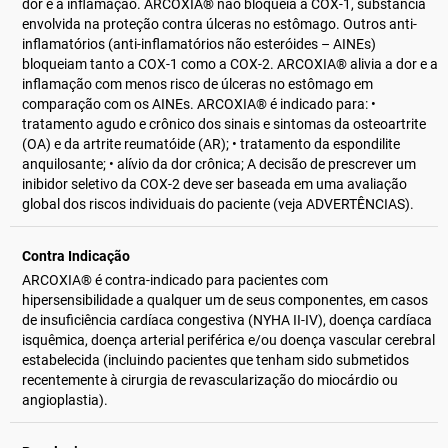
dor e a inflamação. ARCOXIA® não bloqueia a COX-1, substância
envolvida na proteção contra úlceras no estômago. Outros anti-
inflamatórios (anti-inflamatórios não esteróides – AINEs)
bloqueiam tanto a COX-1 como a COX-2. ARCOXIA® alivia a dor e a
inflamação com menos risco de úlceras no estômago em
comparação com os AINEs. ARCOXIA® é indicado para: •
tratamento agudo e crônico dos sinais e sintomas da osteoartrite
(OA) e da artrite reumatóide (AR); • tratamento da espondilite
anquilosante; • alívio da dor crônica; A decisão de prescrever um
inibidor seletivo da COX-2 deve ser baseada em uma avaliação
global dos riscos individuais do paciente (veja ADVERTÊNCIAS).
Contra Indicação
ARCOXIA® é contra-indicado para pacientes com
hipersensibilidade a qualquer um de seus componentes, em casos
de insuficiência cardíaca congestiva (NYHA II-IV), doença cardíaca
isquêmica, doença arterial periférica e/ou doença vascular cerebral
estabelecida (incluindo pacientes que tenham sido submetidos
recentemente à cirurgia de revascularização do miocárdio ou
angioplastia).