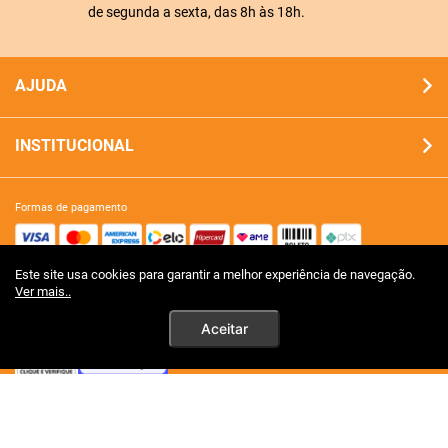
de segunda a sexta, das 8h às 18h.
AJUDA
INSTITUCIONAL
formas de pagamento
Este site usa cookies para garantir a melhor experiência de navegação.
site 100% seguro
Ver mais..
Aceitar
tecnologia