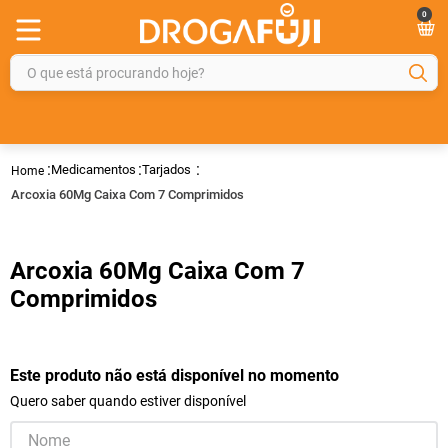
0
O que está procurando hoje?
TERMOS MAIS BUSCADOS
1
º
fralda
Medicamentos
Tarjados
2
º
gelmax
Arcoxia 60Mg Caixa Com 7 Comprimidos
3
º
mounjaro
4
º
rosuvastatina 20mg
Arcoxia 60Mg Caixa Com 7
5
º
protetor solar
Comprimidos
6
º
shampoo
7
º
dipirona
Este produto não está disponível no momento
8
º
fraldas geriátricas
Quero saber quando estiver disponível
9
º
sveda