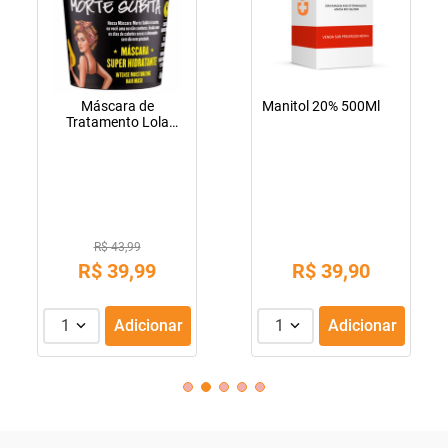
Máscara de
Manitol 20% 500Ml
Tratamento Lola
Cosmetics Morte
Súbita 450g
R$ 43,99
R$
39
,
99
R$
39
,
90
1
Adicionar
1
Adicionar