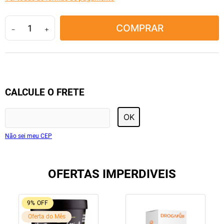
10
º
tadalafila
COMPRAR
－
＋
CALCULE O FRETE
OK
Não sei meu CEP
OFERTAS IMPERDIVEIS
9%
OFF
Oferta do Mês