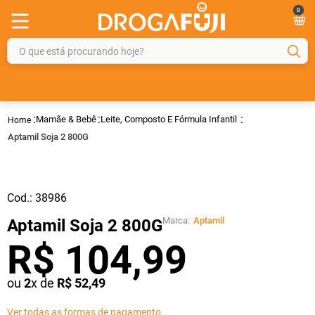
0
O que está procurando hoje?
TERMOS MAIS BUSCADOS
1
º
fralda
Mamãe & Bebê
Leite, Composto E Fórmula Infantil
2
º
gelmax
Aptamil Soja 2 800G
3
º
mounjaro
4
º
rosuvastatina 20mg
Cod.:
38986
5
º
protetor solar
Marca:
Aptamil
Aptamil Soja 2 800G
6
º
shampoo
R$
104
,
99
7
º
dipirona
8
º
fraldas geriátricas
ou
2
x de
R$
52
,
49
9
º
sveda
Ver todas as formas de pagamento