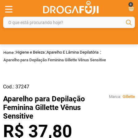
0
O que está procurando hoje?
TERMOS MAIS BUSCADOS
1
º
fralda
Higiene e Beleza
Aparelho E Lâmina Depilatória
2
º
gelmax
Aparelho para Depilação Feminina Gillette Vênus Sensitive
3
º
mounjaro
4
º
rosuvastatina 20mg
Cod.:
37247
5
º
protetor solar
Marca:
Gillette
Aparelho para Depilação
6
º
shampoo
Feminina Gillette Vênus
7
º
dipirona
Sensitive
8
º
fraldas geriátricas
R$
37
,
80
9
º
sveda