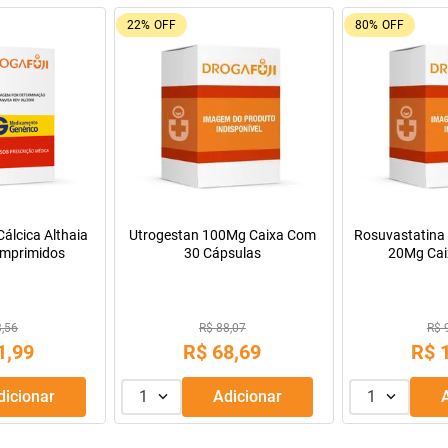
22%
OFF
80%
OFF
álcica Althaia
Utrogestan 100Mg Caixa Com
Rosuvastatina 
mprimidos
30 Cápsulas
20Mg Cai
Comprimido
3,56
R$ 88,07
R$ 
1
,
99
R$
68
,
69
R$
Adicionar
1
Adicionar
1