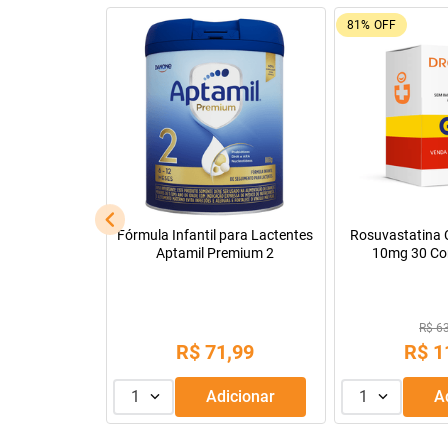
81%
OFF
cápsulas
Fórmula Infantil para Lactentes
Rosuvastatina C
Aptamil Premium 2
10mg 30 Co
88
R$ 6
,
99
R$
71
,
99
R$
1
dicionar
1
Adicionar
1