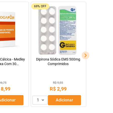
69%
OFF
Cálcica - Medley
Dipirona Sódica EMS 500mg
xa Com 30
Comprimidos
s Revestidos
96,75
R$ 9,55
18
,
99
R$
2
,
99
Adicionar
1
Adicionar