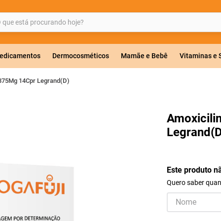
ue está procurando hoje?
BUSCADOS
edicamentos
Dermocosméticos
Mamãe e Bebê
Vitaminas e
 875Mg 14Cpr Legrand(D)
a 20mg
Amoxicili
Legrand(D
r
Este produto n
Quero saber quand
ricas
lavulanato