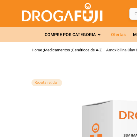
O q
TERMOS MAIS 
COMPRE POR CATEGORIA
Ofertas
M
1
º
fralda
2
º
gelmax
Medicamentos
Genéricos de A-Z
Amoxicilina Clav
3
º
mounjaro
4
º
rosuvastatin
5
º
protetor sola
Receita retida
6
º
shampoo
7
º
dipirona
8
º
fraldas geriát
9
º
tadalafila
10
º
amoxicilina c