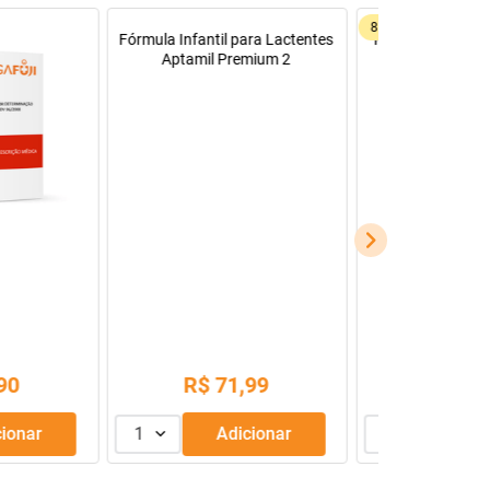
69%
OFF
Cálcica - Medley
Dipirona Sódica EMS 500mg
xa Com 30
Comprimidos
s Revestidos
96,75
R$ 9,55
18
,
99
R$
2
,
99
Adicionar
1
Adicionar