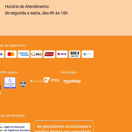
Horário de Atendimento:
de segunda a sexta, das 8h às 18h
mas de pagamento
e 100% seguro
tecnologia
mios certificações
Ao persistirem os sintomas o
médico deverá ser consultado.