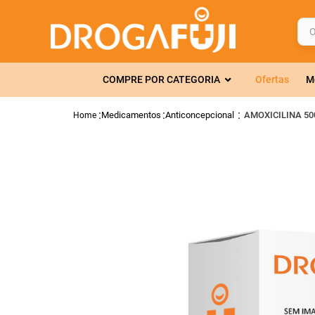
O q
TERMOS MAIS 
COMPRE POR CATEGORIA
Ofertas
M
1
º
fralda
2
º
gelmax
Medicamentos
Anticoncepcional
AMOXICILINA 50
3
º
mounjaro
4
º
rosuvastatin
5
º
protetor sola
6
º
shampoo
7
º
dipirona
8
º
lola
9
º
fraldas geriát
10
º
tadalafila