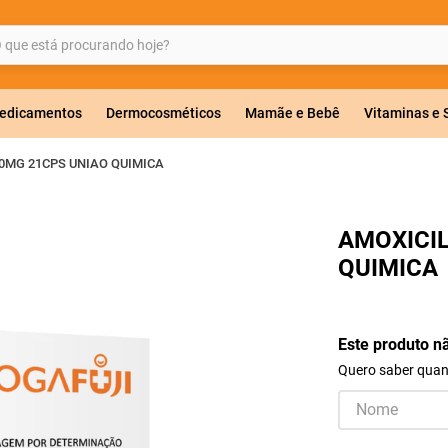
ue está procurando hoje?
BUSCADOS
edicamentos
Dermocosméticos
Mamãe e Bebê
Vitaminas e
0MG 21CPS UNIAO QUIMICA
a 20mg
AMOXICIL
QUIMICA
r
Este produto n
Quero saber quand
ricas