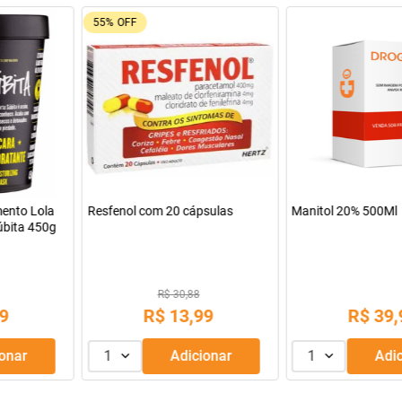
22%
OFF
80%
OFF
álcica Althaia
Utrogestan 100Mg Caixa Com
Rosuvastatina 
mprimidos
30 Cápsulas
20Mg Cai
Comprimido
3,56
R$ 88,07
R$ 
1
,
99
R$
68
,
69
R$
Adicionar
1
Adicionar
1