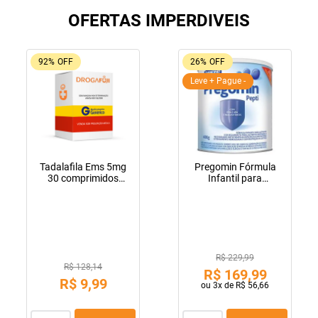
OFERTAS IMPERDIVEIS
92%
OFF
26%
OFF
Leve + Pague -
Tadalafila Ems 5mg
Pregomin Fórmula
30 comprimidos
Infantil para
revestidos
Lactentes Pepti 400g
R$ 229,99
R$ 128,14
R$
169
,
99
R$
9
,
99
ou
3
x de
R$
56
,
66