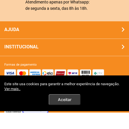
Atendimento apenas por Whatsapp:
de segunda a sexta, das 8h às 18h.
AJUDA
INSTITUCIONAL
formas de pagamento
Este site usa cookies para garantir a melhor experiência de navegação.
site 100% seguro
Ver mais..
Aceitar
tecnologia