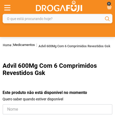
0
O que está procurando hoje?
TERMOS MAIS BUSCADOS
1
º
fralda
Medicamentos
Advil 600Mg Com 6 Comprimidos Revestidos Gsk
2
º
gelmax
3
º
mounjaro
Advil 600Mg Com 6 Comprimidos
4
º
rosuvastatina 20mg
Revestidos Gsk
5
º
protetor solar
6
º
shampoo
Este produto não está disponível no momento
7
º
dipirona
Quero saber quando estiver disponível
8
º
fraldas geriátricas
9
º
sveda