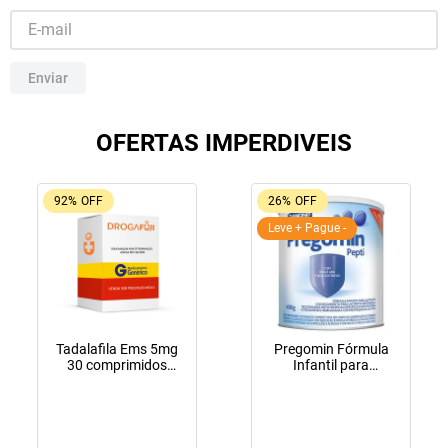
10
º
lola
Enviar
OFERTAS IMPERDIVEIS
92%
OFF
26%
OFF
Leve + Pague -
Tadalafila Ems 5mg
Pregomin Fórmula
30 comprimidos
Infantil para
revestidos
Lactentes Pepti 400g