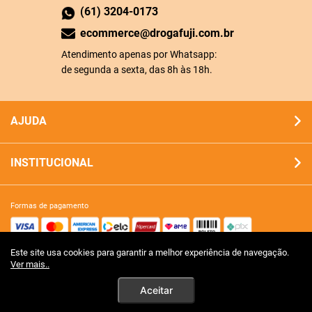
(61) 3204-0173
ecommerce@drogafuji.com.br
Atendimento apenas por Whatsapp:
de segunda a sexta, das 8h às 18h.
AJUDA
INSTITUCIONAL
formas de pagamento
Este site usa cookies para garantir a melhor experiência de navegação.
site 100% seguro
Ver mais..
Aceitar