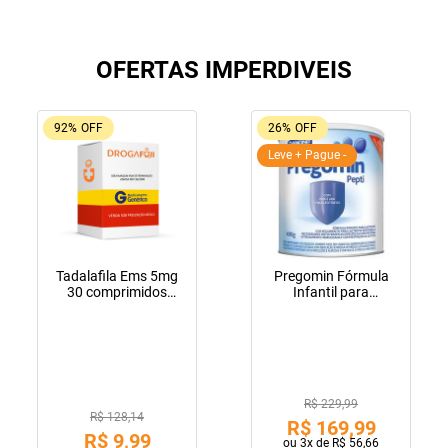
OFERTAS IMPERDIVEIS
92%
OFF
26%
OFF
Leve + Pague -
Tadalafila Ems 5mg
Pregomin Fórmula
30 comprimidos
Infantil para
revestidos
Lactentes Pepti 400g
R$ 229,99
R$ 128,14
R$
169
,
99
R$
9
,
99
ou
3
x de
R$
56
,
66