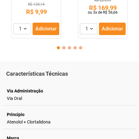
R$ 229,99
R$ 128,14
R$
169
,
99
R$
9
,
99
ou
3
x de
R$
56
,
66
1
Adicionar
1
Adicionar
Características Técnicas
Via Administração
Via Oral
Principio
Atenolol + Clortalidona
Marca