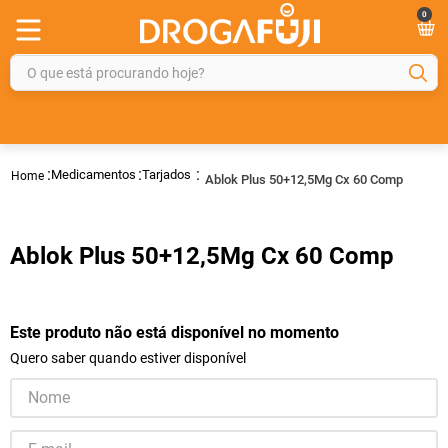
0
O que está procurando hoje?
TERMOS MAIS BUSCADOS
1
º
fralda
Medicamentos
Tarjados
Ablok Plus 50+12,5Mg Cx 60 Comp
2
º
gelmax
3
º
mounjaro
Ablok Plus 50+12,5Mg Cx 60 Comp
4
º
rosuvastatina 20mg
5
º
protetor solar
6
º
shampoo
Este produto não está disponível no momento
Quero saber quando estiver disponível
7
º
dipirona
8
º
fraldas geriátricas
9
º
tadalafila