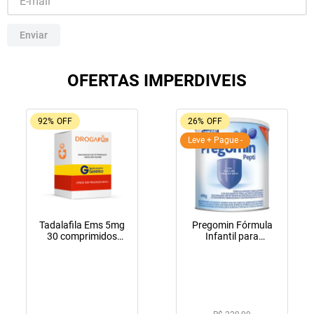
10
º
lola
Enviar
OFERTAS IMPERDIVEIS
92%
OFF
26%
OFF
Leve + Pague -
Tadalafila Ems 5mg
Pregomin Fórmula
30 comprimidos
Infantil para
revestidos
Lactentes Pepti 400g