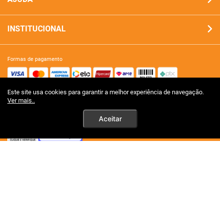
INSTITUCIONAL
formas de pagamento
Este site usa cookies para garantir a melhor experiência de navegação.
site 100% seguro
Ver mais..
Aceitar
tecnologia
premios certificações
Ao persistirem os simtomas, o