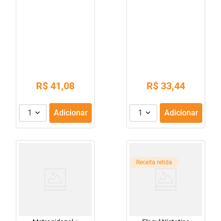
Frasco Com Conta
Gotas 50Ml
R$
41
,
08
R$
33
,
44
1
Adicionar
1
Adicionar
Receita retida