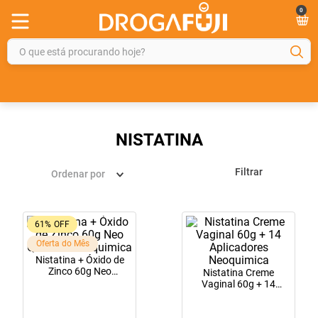
0
O que está procurando hoje?
TERMOS MAIS BUSCADOS
1
º
fralda
2
º
gelmax
NISTATINA
3
º
mounjaro
Filtrar
Ordenar por
4
º
rosuvastatina 20mg
5
º
protetor solar
61%
OFF
6
º
shampoo
Oferta do Mês
7
º
dipirona
Nistatina + Óxido de
Zinco 60g Neo
Nistatina Creme
8
º
sveda
Química Neoquimica
Vaginal 60g + 14
Aplicadores
9
º
tadalafila
Neoquimica