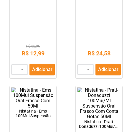
10
º
soro fisiológico
R$ 32,96
R$
12
,
99
R$
24
,
58
1
Adicionar
1
Adicionar
Nistatina - Ems
100Mui Suspensão
Oral Frasco Com 50Ml
Nistatina - Prati-
Donaduzzi 100Mui/Ml
Suspensão Oral