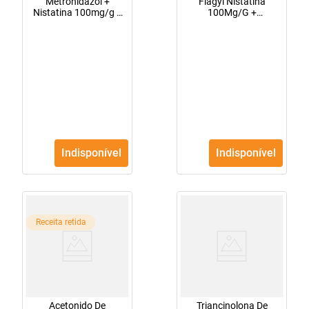
Metronidazol +
Flagyl Nistatina
Nistatina 100mg/g +
100Mg/G +
20.000UI/g Creme
20,000Ui/G Creme
50g
Vaginal Bisnaga Com
50G + 10 Aplicadores
Indisponível
Indisponível
Receita retida
Acetonido De
Triancinolona De