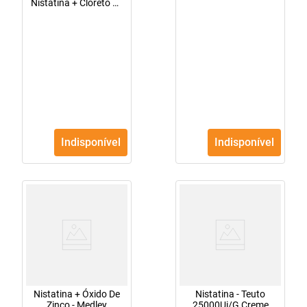
Nistatina + Cloreto De
Benzalcônio - Prati-
Donaduzzi 625Mg +
25Mui + 125Mg
Creme Vaginal
Bisnaga Com 40G +
10 Aplicadores
Indisponível
Indisponível
Nistatina + Óxido De
Nistatina - Teuto
Zinco - Medley
25000Ui/G Creme