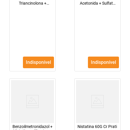
Triancinolona +
Acetonida + Sulfato
Sulfato De Neomicina
De Neomicina +
+ Gramicidina +
Gramicidina +
Nistatina - Ems 1 + 25
Nistatina - Eurofarma
+ 025Mg Pomada
1 + 25 + 025Mg +
30G
100,000U/G
Indisponível
Indisponível
Benzoilmetronidazol +
Nistatina 60G Cr Prati