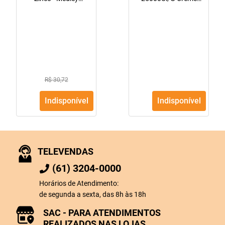
100,000Ui/G + 200Mg
Vaginal Bisnaga Com
Pomada
60G + 14 Aplicadores
Dermatológica
Bisnaga Com 60G
R$ 30,72
Indisponível
Indisponível
TELEVENDAS
(61) 3204-0000
Horários de Atendimento:
de segunda a sexta, das 8h às 18h
SAC - PARA ATENDIMENTOS
REALIZADOS NAS LOJAS