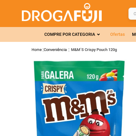
O q
TERMOS MAIS 
COMPRE POR CATEGORIA
Ofertas
M
1
º
fralda
2
º
gelmax
Conveniência
M&M´S Crispy Pouch 120g
3
º
mounjaro
4
º
rosuvastatin
5
º
protetor sola
6
º
shampoo
7
º
dipirona
8
º
tadalafila
9
º
lola
10
º
fraldas geriát