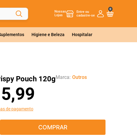
0
Nossas
Lojas
 Suplementos
Higiene e Beleza
Hospitalar
Marca:
Outros
ispy Pouch 120g
15
,
99
mas de pagamento
COMPRAR