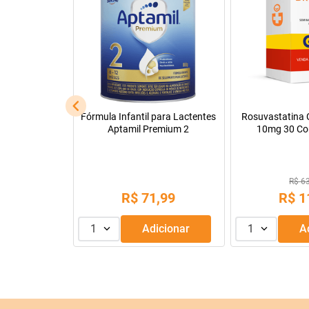
cápsulas
Fórmula Infantil para Lactentes
Rosuvastatina C
Aptamil Premium 2
10mg 30 Co
88
R$ 6
,
99
R$
71
,
99
R$
1
dicionar
1
Adicionar
1