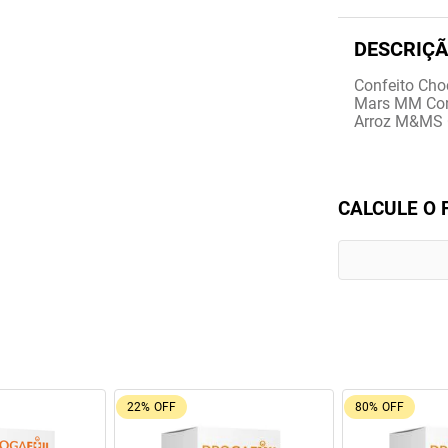
Confeito Cho
Mars MM Conf
Arroz M&MS 
CALCULE O 
22%
OFF
80%
OFF