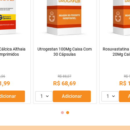
álcica Althaia
Utrogestan 100Mg Caixa Com
Rosuvastatina 
mprimidos
30 Cápsulas
20Mg Cai
Comprimido
3,56
R$ 88,07
R$ 
1
,
99
R$
68
,
69
R$
Adicionar
1
Adicionar
1