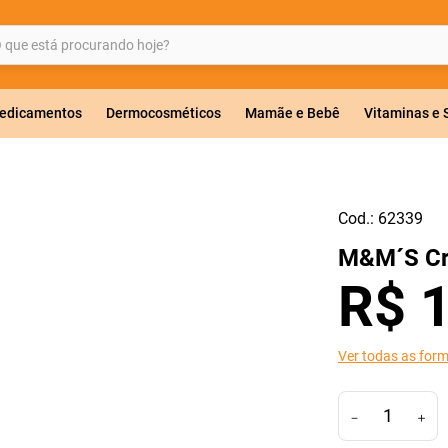
ue está procurando hoje?
BUSCADOS
edicamentos
Dermocosméticos
Mamãe e Bebê
Vitaminas e
Cod.:
62339
a 20mg
M&M´S Cr
r
R$
Ver todas as for
－
＋
ricas