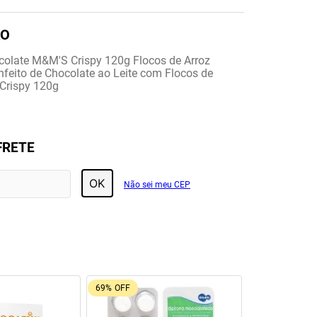
colate M&M'S Crispy 120g Flocos de Arroz
eito de Chocolate ao Leite com Flocos de
Crispy 120g
FRETE
OK
Não sei meu CEP
69%
OFF