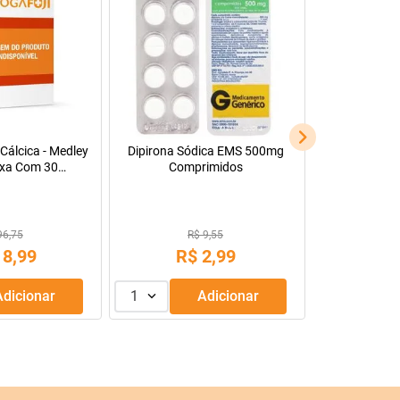
Cálcica - Medley
Dipirona Sódica EMS 500mg
xa Com 30
Comprimidos
s Revestidos
96,75
R$ 9,55
18
,
99
R$
2
,
99
Adicionar
1
Adicionar