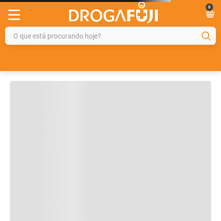
0
OFERTAS IMPERDIVEIS
O que está procurando hoje?
92%
OFF
26%
OFF
TERMOS MAIS BUSCADOS
Leve + Pague -
1
º
fralda
2
º
gelmax
3
º
mounjaro
Tadalafila Ems 5mg
Pregomin Fórmula
4
º
rosuvastatina 20mg
30 comprimidos
Infantil para
revestidos
Lactentes Pepti 400g
5
º
protetor solar
6
º
shampoo
7
º
dipirona
R$ 229,99
R$ 128,14
R$
169
,
99
8
º
fraldas geriátricas
R$
9
,
99
ou
3
x de
R$
56
,
66
9
º
tadalafila