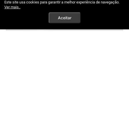
Este site usa cookies para garantir a melhor experiência de navegação.
Ver mais..
Aceitar
TELEVENDAS
(61) 3204-0000
Horários de Atendimento:
de segunda a sexta, das 8h às 18h