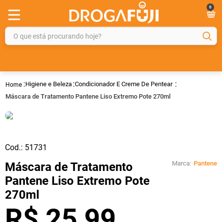
0
O que está procurando hoje?
TERMOS MAIS BUSCADOS
1
º
fralda
Higiene e Beleza
Condicionador E Creme De Pentear
2
º
gelmax
Máscara de Tratamento Pantene Liso Extremo Pote 270ml
3
º
mounjaro
4
º
rosuvastatina 20mg
5
º
protetor solar
Cod.:
51731
6
º
dipirona
Marca:
Pantene
Máscara de Tratamento
Pantene Liso Extremo Pote
7
º
shampoo
270ml
8
º
fraldas geriátricas
R$
25
,
99
9
º
sveda