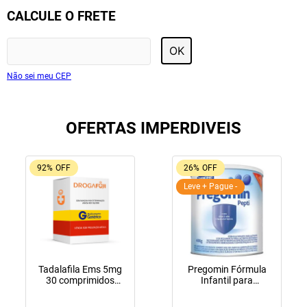
CALCULE O FRETE
OK
Não sei meu CEP
OFERTAS IMPERDIVEIS
92%
OFF
26%
OFF
Leve + Pague -
Tadalafila Ems 5mg
Pregomin Fórmula
30 comprimidos
Infantil para
revestidos
Lactentes Pepti 400g