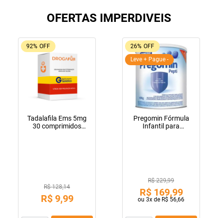
OFERTAS IMPERDIVEIS
92%
OFF
26%
OFF
Leve + Pague -
Tadalafila Ems 5mg
Pregomin Fórmula
30 comprimidos
Infantil para
revestidos
Lactentes Pepti 400g
R$ 229,99
R$ 128,14
R$
169
,
99
R$
9
,
99
ou
3
x de
R$
56
,
66