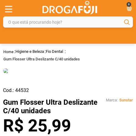
0
O que está procurando hoje?
TERMOS MAIS BUSCADOS
1
º
fralda
Higiene e Beleza
Fio Dental
2
º
gelmax
Gum Flosser Ultra Deslizante C/40 unidades
3
º
mounjaro
4
º
rosuvastatina 20mg
5
º
protetor solar
Cod.:
44532
6
º
shampoo
Marca:
Sunstar
Gum Flosser Ultra Deslizante
C/40 unidades
7
º
dipirona
R$
25
,
99
8
º
sveda
9
º
tadalafila