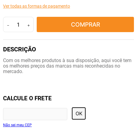
10
º
soro fisiológico
Ver todas as formas de pagamento
COMPRAR
－
＋
Com os melhores produtos à sua disposição, aqui você tem
os melhores preços das marcas mais reconhecidas no
mercado.
CALCULE O FRETE
OK
Não sei meu CEP