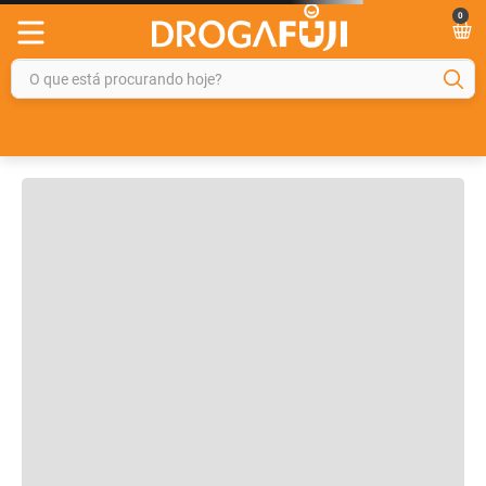
0
OFERTAS IMPERDIVEIS
O que está procurando hoje?
92%
OFF
26%
OFF
TERMOS MAIS BUSCADOS
Leve + Pague -
1
º
fralda
2
º
gelmax
3
º
mounjaro
Tadalafila Ems 5mg
Pregomin Fórmula
4
º
rosuvastatina 20mg
30 comprimidos
Infantil para
revestidos
Lactentes Pepti 400g
5
º
protetor solar
6
º
shampoo
7
º
dipirona
R$ 229,99
R$ 128,14
R$
169
,
99
8
º
fraldas geriátricas
R$
9
,
99
ou
3
x de
R$
56
,
66
9
º
sveda