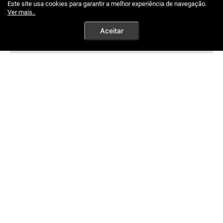
Este site usa cookies para garantir a melhor experiência de navegação.
Ver mais..
Aceitar
TELEVENDAS
(61) 3204-0000
Horários de Atendimento:
de segunda a sexta, das 8h às 18h