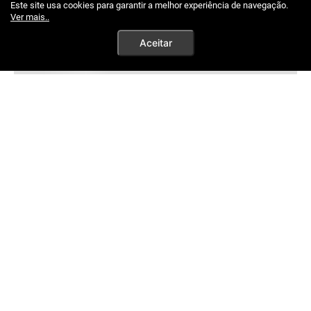
Este site usa cookies para garantir a melhor experiência de navegação.
Ver mais..
Aceitar
TELEVENDAS
(61) 3204-0000
Horários de Atendimento:
de segunda a sexta, das 8h às 18h