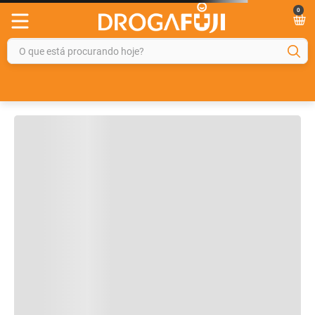
0
OFERTAS IMPERDIVEIS
O que está procurando hoje?
92%
OFF
26%
OFF
TERMOS MAIS BUSCADOS
Leve + Pague -
1
º
fralda
2
º
gelmax
3
º
mounjaro
Tadalafila Ems 5mg
Pregomin Fórmula
4
º
rosuvastatina 20mg
30 comprimidos
Infantil para
revestidos
Lactentes Pepti 400g
5
º
protetor solar
6
º
shampoo
7
º
dipirona
R$ 229,99
R$ 128,14
R$
169
,
99
8
º
tadalafila
R$
9
,
99
ou
3
x de
R$
56
,
66
9
º
lola