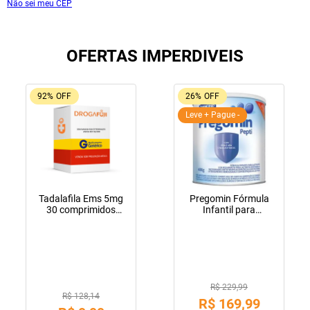
Não sei meu CEP
OFERTAS IMPERDIVEIS
92%
OFF
26%
OFF
Leve + Pague -
Tadalafila Ems 5mg
Pregomin Fórmula
30 comprimidos
Infantil para
revestidos
Lactentes Pepti 400g
R$ 229,99
R$ 128,14
R$
169
,
99