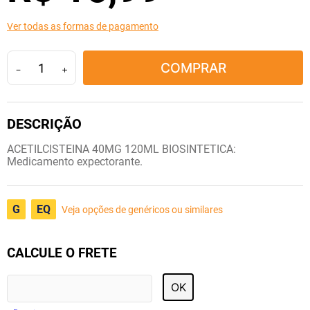
10
º
tadalafila
Ver todas as formas de pagamento
COMPRAR
－
＋
ACETILCISTEINA 40MG 120ML BIOSINTETICA:
Medicamento expectorante.
G
EQ
Veja opções de genéricos ou similares
CALCULE O FRETE
OK