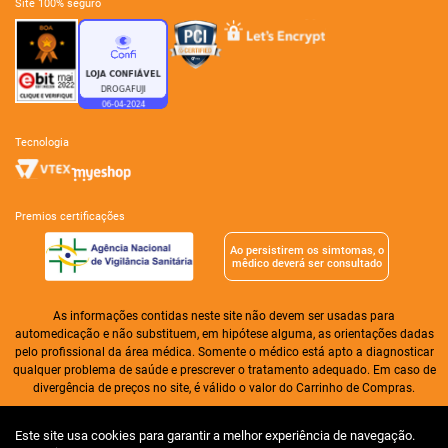
site 100% seguro
tecnologia
premios certificações
Ao persistirem os simtomas, o
mêdico deverá ser consultado
As informações contidas neste site não devem ser usadas para
automedicação e não substituem, em hipótese alguma, as orientações dadas
pelo profissional da área médica. Somente o médico está apto a diagnosticar
qualquer problema de saúde e prescrever o tratamento adequado. Em caso de
divergência de preços no site, é válido o valor do Carrinho de Compras.
Drogaria Alameda Ltda| CNPJ: 01.276.256/0004-31 | I.E. 07.361.603/008-30 |
Este site usa cookies para garantir a melhor experiência de navegação.
CNA 02, lote 11, loja 02 | Taguatinga | Distrito Federal | CEP 72.110-025