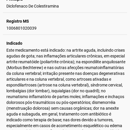
Diclofenaco De Colestiramina
Registro MS
1006801020039
Indicado
Este medicamento está indicado: na artrite aguda, incluindo crises
agudas de gota; nas inflamações articulares crônicas, em especial
artrite reumatóide (poliartrite crônica); na espondilite anquilosante
(Morbus Bechterew) e nas outras afecções reumatoinflamatórias
da coluna vertebral; irritação presente nas doenças degenerativas
articulares e na coluna vertebral, como artroses ativadas e
espondilartroses (artrose na coluna vertebral), síndrome cervical,
lombalgias (dor lombar), isquialgias (dor no quadril); no
reumatismo inflamatório de partes moles; inflamações e inchaços
dolorosos pós-traumáticos ou pós-operatórios; dismenorréia
(menstruação dolorosa) sem causas orgânicas; dor na anexite
aguda e subaguda, em geral, tratamento com antibiótico é
indicado como terapia de base; nas dores devido a tumores,
especialmente em casos de acometimento esquelético ou edema