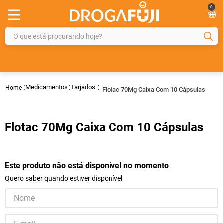
0
O que está procurando hoje?
TERMOS MAIS BUSCADOS
1
º
fralda
Medicamentos
Tarjados
Flotac 70Mg Caixa Com 10 Cápsulas
2
º
gelmax
3
º
mounjaro
Flotac 70Mg Caixa Com 10 Cápsulas
4
º
rosuvastatina 20mg
5
º
protetor solar
6
º
shampoo
Este produto não está disponível no momento
Quero saber quando estiver disponível
7
º
dipirona
8
º
fraldas geriátricas
9
º
tadalafila