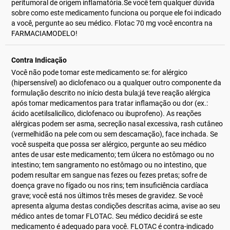
peritumoral de origem inflamatória.Se você tem qualquer dúvida
sobre como este medicamento funciona ou porque ele foi indicado
a você, pergunte ao seu médico. Flotac 70 mg você encontra na
FARMACIAMODELO!
Contra Indicação
Você não pode tomar este medicamento se: for alérgico
(hipersensível) ao diclofenaco ou a qualquer outro componente da
formulação descrito no início desta bula;já teve reação alérgica
após tomar medicamentos para tratar inflamação ou dor (ex.:
ácido acetilsalicílico, diclofenaco ou ibuprofeno). As reações
alérgicas podem ser asma, secreção nasal excessiva, rash cutâneo
(vermelhidão na pele com ou sem descamação), face inchada. Se
você suspeita que possa ser alérgico, pergunte ao seu médico
antes de usar este medicamento; tem úlcera no estômago ou no
intestino; tem sangramento no estômago ou no intestino, que
podem resultar em sangue nas fezes ou fezes pretas; sofre de
doença grave no fígado ou nos rins; tem insuficiência cardíaca
grave; você está nos últimos três meses de gravidez. Se você
apresenta alguma destas condições descritas acima, avise ao seu
médico antes de tomar FLOTAC. Seu médico decidirá se este
medicamento é adequado para você. FLOTAC é contra-indicado