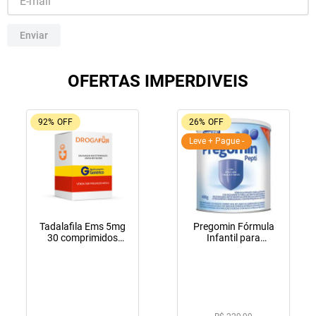
10
º
amoxicilina clavulanato
Enviar
OFERTAS IMPERDIVEIS
92%
OFF
26%
OFF
Leve + Pague -
Tadalafila Ems 5mg
Pregomin Fórmula
30 comprimidos
Infantil para
revestidos
Lactentes Pepti 400g