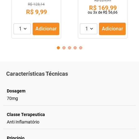
R$ 229,99
R$ 128,14
R$
169
,
99
R$
9
,
99
ou
3
x de
R$
56
,
66
1
Adicionar
1
Adicionar
Características Técnicas
Dosagem
70mg
Classe Terapeutica
Anti Inflamatório
Principio