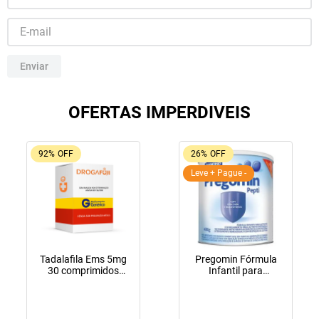
10
º
lola
Enviar
OFERTAS IMPERDIVEIS
92%
OFF
26%
OFF
Leve + Pague -
Tadalafila Ems 5mg
Pregomin Fórmula
30 comprimidos
Infantil para
revestidos
Lactentes Pepti 400g