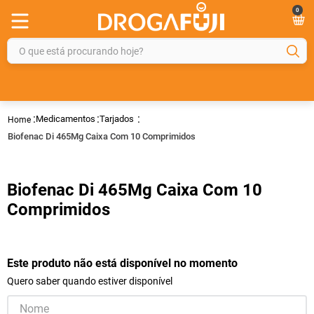
0
O que está procurando hoje?
TERMOS MAIS BUSCADOS
1
º
fralda
Medicamentos
Tarjados
2
º
gelmax
Biofenac Di 465Mg Caixa Com 10 Comprimidos
3
º
mounjaro
4
º
rosuvastatina 20mg
Biofenac Di 465Mg Caixa Com 10
5
º
protetor solar
Comprimidos
6
º
shampoo
7
º
dipirona
Este produto não está disponível no momento
8
º
fraldas geriátricas
Quero saber quando estiver disponível
9
º
tadalafila