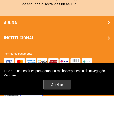
de segunda a sexta, das 8h às 18h.
AJUDA
INSTITUCIONAL
formas de pagamento
Este site usa cookies para garantir a melhor experiência de navegação.
site 100% seguro
Ver mais..
Aceitar
tecnologia